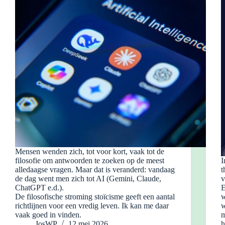
Mensen wenden zich, tot voor kort, vaak tot de
filosofie om antwoorden te zoeken op de meest
I
alledaagse vragen. Maar dat is veranderd: vandaag
t
de dag went men zich tot AI (Gemini, Claude,
v
ChatGPT e.d.).
E
De filosofische stroming stoïcisme geeft een aantal
w
richtlijnen voor een vredig leven. Ik kan me daar
w
vaak goed in vinden.
m
JosWP
12 mei 2026
h