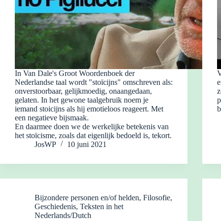
In Van Dale's Groot Woordenboek der
V
Nederlandse taal wordt "stoïcijns" omschreven als:
e
onverstoorbaar, gelijkmoedig, onaangedaan,
z
gelaten. In het gewone taalgebruik noem je
p
iemand stoicijns als hij emotieloos reageert. Met
b
een negatieve bijsmaak.
En daarmee doen we de werkelijke betekenis van
het stoïcisme, zoals dat eigenlijk bedoeld is, tekort.
JosWP
10 juni 2021
Bijzondere personen en/of helden
,
Filosofie
,
Geschiedenis
,
Teksten in het
Nederlands/Dutch