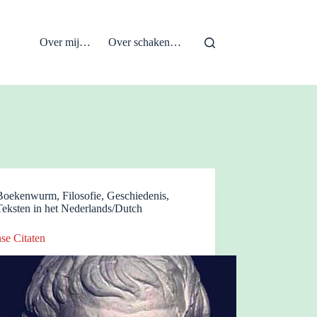
Over mij…
Over schaken…
Boekenwurm
,
Filosofie
,
Geschiedenis
,
Teksten in het Nederlands/Dutch
nse Citaten