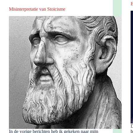
E
Misinterpretatie van Stoicisme
D
In de vorige berichten heb ik gekeken naar mijn
b