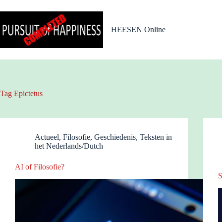
Ga
naar
de
HEESEN Online
inhoud
Tag
Epictetus
Actueel
,
Filosofie
,
Geschiedenis
,
Teksten in
het Nederlands/Dutch
AI of Filosofie?
S