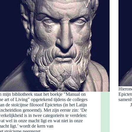
Hierond
n mijn bibliotheek staat het boekje "Manual on
Epicte
he art of Living" opgetekend tijdens de colleges
samenha
an de stoïcijnse filosoof Epictetus (in het Latijn
ncheiridion genoemd). Met zijn eerste zin: ‘De
erkelijkheid is in twee categorieën te verdelen:
at wel in onze macht ligt en wat niet in onze
acht ligt.’ wordt de kern van
et stoïcisme neergezet.