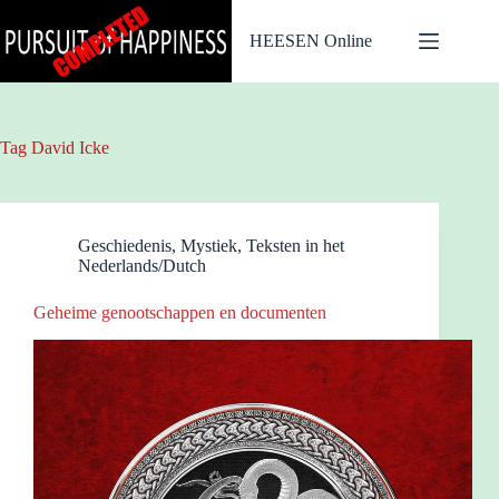
Ga
naar
HEESEN Online
de
inhoud
Tag
David Icke
Geschiedenis
,
Mystiek
,
Teksten in het
Nederlands/Dutch
Geheime genootschappen en documenten