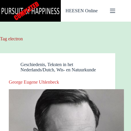
Ga
naar
HEESEN Online
de
inhoud
Tag
electron
Geschiedenis
,
Teksten in het
Nederlands/Dutch
,
Wis- en Natuurkunde
George Eugene Uhlenbeck