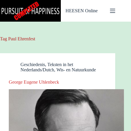
Ga
naar
HEESEN Online
de
inhoud
Tag
Paul Ehrenfest
Geschiedenis
,
Teksten in het
Nederlands/Dutch
,
Wis- en Natuurkunde
George Eugene Uhlenbeck