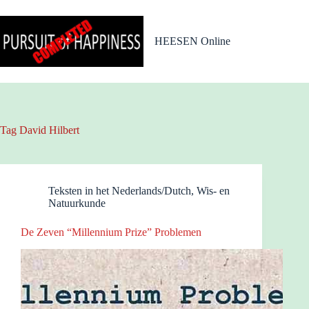
Ga
naar
de
HEESEN Online
inhoud
Tag
David Hilbert
Teksten in het Nederlands/Dutch
,
Wis- en
Natuurkunde
De Zeven “Millennium Prize” Problemen