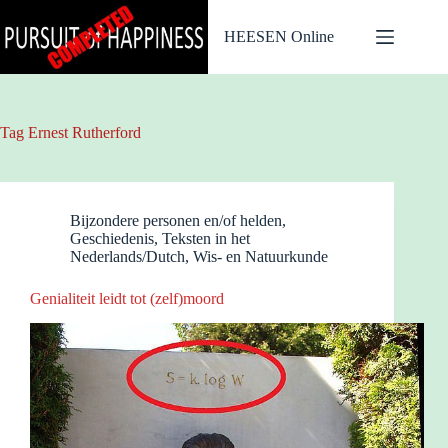
Ga
naar
HEESEN Online
de
inhoud
Tag
Ernest Rutherford
Bijzondere personen en/of helden
,
Geschiedenis
,
Teksten in het
Nederlands/Dutch
,
Wis- en Natuurkunde
Genialiteit leidt tot (zelf)moord