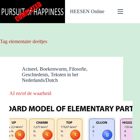
Ga
naar
HEESEN Online
de
inhoud
Tag
elementaire deeltjes
Actueel
,
Boekenwurm
,
Filosofie
,
Geschiedenis
,
Teksten in het
Nederlands/Dutch
AI en/of de waarheid