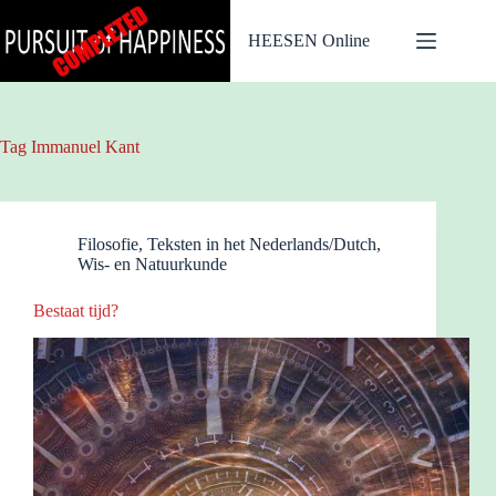
Ga
naar
HEESEN Online
de
inhoud
Tag
Immanuel Kant
Filosofie
,
Teksten in het Nederlands/Dutch
,
Wis- en Natuurkunde
Bestaat tijd?