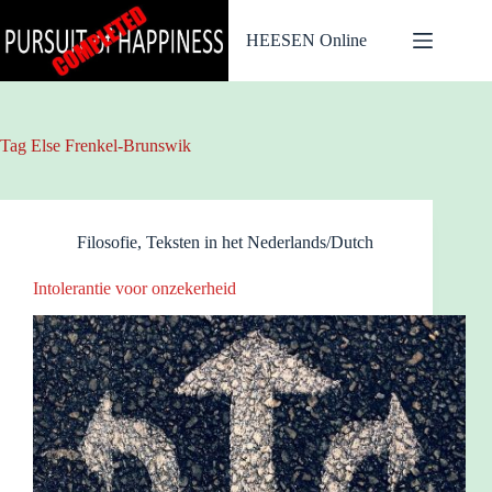
Ga
naar
HEESEN Online
de
inhoud
Tag
Else Frenkel-Brunswik
Filosofie
,
Teksten in het Nederlands/Dutch
Intolerantie voor onzekerheid