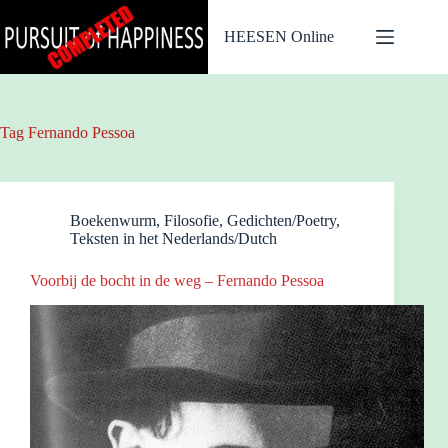
Ga
naar
HEESEN Online
de
inhoud
Tag
Fernando Pessoa
Boekenwurm
,
Filosofie
,
Gedichten/Poetry
,
Teksten in het Nederlands/Dutch
Voorbij de bocht in de weg – Fernando Pessoa