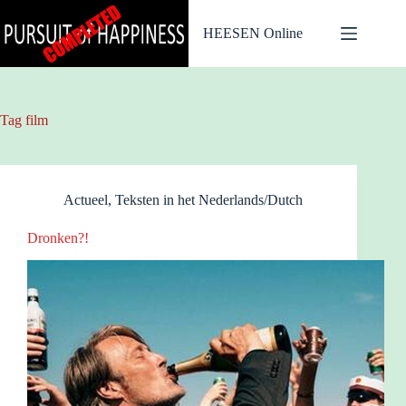
Ga
naar
HEESEN Online
de
inhoud
Tag
film
Actueel
,
Teksten in het Nederlands/Dutch
Dronken?!