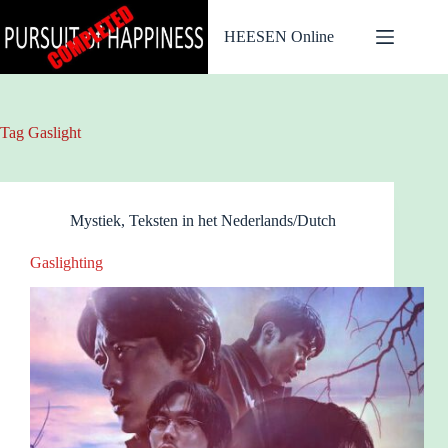
Ga
naar
HEESEN Online
de
inhoud
Tag
Gaslight
Mystiek
,
Teksten in het Nederlands/Dutch
Gaslighting