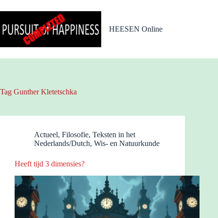
Ga
naar
de
HEESEN Online
inhoud
Tag
Gunther Kletetschka
Actueel
,
Filosofie
,
Teksten in het
Nederlands/Dutch
,
Wis- en Natuurkunde
Heeft tijd 3 dimensies?