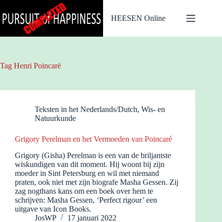
Ga
naar
HEESEN Online
de
inhoud
Tag
Henri Poincarë
Teksten in het Nederlands/Dutch
,
Wis- en
Natuurkunde
Grigory Perelman en het Vermoeden van Poincaré
Grigory (Gisha) Perelman is een van de briljantste
wiskundigen van dit moment. Hij woont bij zijn
moeder in Sint Petersburg en wil met niemand
praten, ook niet met zijn biografe Masha Gessen. Zij
zag nogthans kans om een boek over hem te
schrijven: Masha Gessen, ‘Perfect rigour’ een
uitgave van Icon Books.
JosWP
17 januari 2022