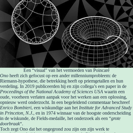
Een “visual” van het vermoeden van Poincaré
Ono
heeft zich gefocust op een ander millenniumprobleem: de
Riemann-hypothese, die betrekking heeft op priemgetallen en hun
verdeling. In 2019 publiceerden hij en zijn collega’s een paper in de
Proceedings of the National Academy of Sciences USA
waarin een
oude, voorheen verlaten aanpak voor het werken aan een oplossing,
opnieuw werd onderzocht. In een begeleidend commentaar beschreef
Enrico Bombieri
, een wiskundige aan het
Institute for Advanced Study
in Princeton, N.J.
, en in 1974 winnaar van de hoogste onderscheiding
in de wiskunde, de Fields-medaille, het onderzoek als een “
grote
doorbraak
“.
Toch zegt Ono dat het ongegrond zou zijn om zijn werk te