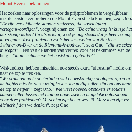
Mount Everest beklimmen
Het zoeken naar oplossingen voor de prijsproblemen is vergelijkbaar
met de eerste keer proberen de Mount Everest te beklimmen, zegt Ono.
“
Er zijn verschillende stappen onderweg die vooruitgang
vertegenwoordigen
“, voegt hij eraan toe. “
De echte vraag is: kun je het
basiskamp halen? En als je kunt, weet je nog steeds dat je heel ver nog
moet gaan. Voor problemen zoals het vermoeden van Birch en
Swinnerton-Dyer en de Riemann-hypothese”,
zegt Ono, “
zijn we zeker
in Nepal
” – een van de landen van vertrek voor het beklimmen van de
berg – “
maar hebben we het basiskamp gehaald?
”
Wiskundigen hebben misschien nog steeds extra “uitrusting” nodig om
naar de top te trekken.
“
We proberen nu te achterhalen wat de wiskundige analogen zijn voor
de hightech tools, de zuurstofflessen, die nodig zullen zijn om ons naar
de top te helpen
“, zegt Ono. “
Wie weet hoeveel obstakels er zouden
kunnen zitten tussen het huidige onderzoek en mogelijke oplossingen
voor deze problemen? Misschien zijn het er wel 20. Misschien zijn we
dichterbij dan we denken
“, zegt Ono.