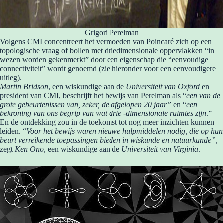
Grigori Perelman
Volgens CMI concentreert het vermoeden van Poincaré zich op een
topologische vraag of bollen met driedimensionale oppervlakken “in
wezen worden gekenmerkt” door een eigenschap die “eenvoudige
connectiviteit” wordt genoemd (zie hieronder voor een eenvoudigere
uitleg).
Martin Bridson
, een wiskundige aan de
Universiteit van Oxford
en
president van CMI, beschrijft het bewijs van Perelman als “
een van de
grote gebeurtenissen van, zeker, de afgelopen 20 jaar”
en “
een
bekroning van ons begrip van wat drie -dimensionale ruimtes zijn
.”
En de ontdekking zou in de toekomst tot nog meer inzichten kunnen
leiden. “
Voor het bewijs waren nieuwe hulpmiddelen nodig, die op hun
beurt verreikende toepassingen bieden in wiskunde en natuurkunde”
,
zegt
Ken Ono
, een wiskundige aan de
Universiteit van Virginia
.