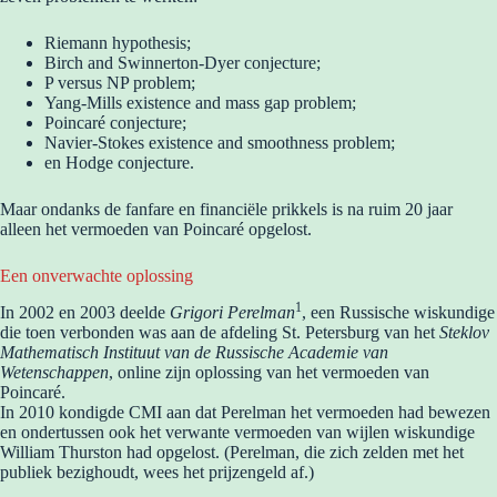
Riemann hypothesis;
Birch and Swinnerton-Dyer conjecture;
P versus NP problem;
Yang-Mills existence and mass gap problem;
Poincaré conjecture;
Navier-Stokes existence and smoothness problem;
en Hodge conjecture.
Maar ondanks de fanfare en financiële prikkels is na ruim 20 jaar
alleen het vermoeden van Poincaré opgelost.
Een onverwachte oplossing
1
In 2002 en 2003 deelde
Grigori Perelman
, een Russische wiskundige
die toen verbonden was aan de afdeling St. Petersburg van het
Steklov
Mathematisch Instituut van de Russische Academie van
Wetenschappen
, online zijn oplossing van het vermoeden van
Poincaré.
In 2010 kondigde CMI aan dat Perelman het vermoeden had bewezen
en ondertussen ook het verwante vermoeden van wijlen wiskundige
William Thurston had opgelost. (Perelman, die zich zelden met het
publiek bezighoudt, wees het prijzengeld af.)