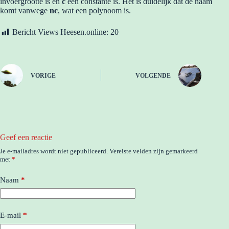
invoergrootte is en
c
een constante is. Het is duidelijk dat de naam
komt vanwege
nc
, wat een polynoom is.
Bericht Views Heesen.online:
20
VORIGE
VOLGENDE
Geef een reactie
Je e-mailadres wordt niet gepubliceerd.
Vereiste velden zijn gemarkeerd
met
*
Naam
*
E-mail
*