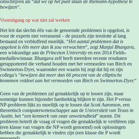
omschrijven als “
dat we op het punt staan de Riemann-hypothese te
bewijzen
“.
Vooruitgang op wat niet zal werken
Het feit dat slechts één van de genoemde problemen is opgelost, is
voor de experts niet verrassend – de puzzels zijn tenslotte al lang
bestaand en verbluffend moeilijk. “
Het aantal problemen dat is
opgelost is één meer dan ik zou verwachten
“, zegt
Manjul Bhargava
,
een wiskundige aan de
Princeton University
en een 2014 Fields-
medaillewinnaar. Bhargava zelf heeft meerdere recente resultaten
gerapporteerd die verband houden met het vermoeden van Birch en
Swinnerton-Dyer, waaronder een waarin hij zegt dat hij en zijn
collega’s “
bewijzen dat meer dan 66 procent van de elliptische
krommen voldoet aan het vermoeden van Birch en Swinnerton-Dyer.
“
Geen van de problemen zal gemakkelijk op te lossen zijn, maar
sommige kunnen bijzonder hardnekkig blijken te zijn. Het P versus
NP-probleem lijkt zo moeilijk op te lossen dat
Scott Aaronson
, een
theoretisch computerwetenschapper aan de
Universiteit van Texas in
Austin
, het “
een kenmerk van onze onwetendheid
” noemt. Dit
probleem betreft de vraag of vragen die gemakkelijk te verifiëren zijn
(een klasse van vragen die NP wordt genoemd) ook oplossingen
hebben die gemakkelijk te vinden zijn (een klasse die P wordt
genoemd).