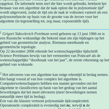
opgelost. De informele term
snel
die hier wordt gebruikt, betekent het
2
bestaan van een algoritme dat de taak oplost die in
polynomiale tijd
wordt uitgevoerd, zodat de tijd om de taak te voltooien varieert als een
polynoomfunctie op basis van de grootte van de invoer voor het
algoritme (in tegenstelling tot, zeg maar, exponentiële tijd).
1
Grigori Yakovlevich Perelman
werd geboren op 13 juni 1966 en is
een Russische wiskundige die bekend staat om zijn bijdragen op het
gebied van geometrische analyse, Riemann-meetkunde en
geometrische topologie.
Op 22 december 2006 erkende het wetenschappelijke tijdschrift
Science Perelmans bewijs van het vermoeden van Poincaré als de
wetenschappelijke “doorbraak van het jaar”, de eerste erkenning op het
gebied van wiskunde.
2
Het uitvoeren van een algoritme kan enige rekentijd in beslag nemen.
Het hangt vooral af van hoe complex het algoritme is.
Computerwetenschappers hebben een manier gevonden om het
algoritme te classificeren op basis van het gedrag van het aantal
bewerkingen dat het moet uitvoeren (meer bewerkingen nemen
natuurlijk meer tijd in beslag).
Een van die klassen vertoont polynomiale tijdcomplexiteit.
Operationele complexiteit is evenredig met
nc
, terwijl
n
de