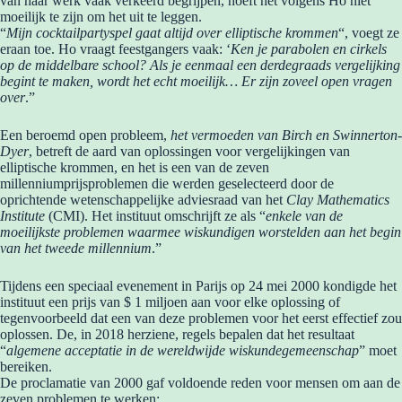
van haar werk vaak verkeerd begrijpen, hoeft het volgens Ho niet
moeilijk te zijn om het uit te leggen.
“
Mijn cocktailpartyspel gaat altijd over elliptische krommen
“, voegt ze
eraan toe. Ho vraagt ​​feestgangers vaak: ‘
Ken je parabolen en cirkels
op de middelbare school? Als je eenmaal een derdegraads vergelijking
begint te maken, wordt het echt moeilijk… Er zijn zoveel open vragen
over
.”
Een beroemd open probleem,
het vermoeden van Birch en Swinnerton-
Dyer
, betreft de aard van oplossingen voor vergelijkingen van
elliptische krommen, en het is een van de zeven
millenniumprijsproblemen die werden geselecteerd door de
oprichtende wetenschappelijke adviesraad van het
Clay Mathematics
Institute
(CMI). Het instituut omschrijft ze als “
enkele van de
moeilijkste problemen waarmee wiskundigen worstelden aan het begin
van het tweede millennium
.”
Tijdens een speciaal evenement in Parijs op 24 mei 2000 kondigde het
instituut een prijs van $ 1 miljoen aan voor elke oplossing of
tegenvoorbeeld dat een van deze problemen voor het eerst effectief zou
oplossen. De, in 2018 herziene, regels bepalen dat het resultaat
“
algemene acceptatie in de wereldwijde wiskundegemeenschap
” moet
bereiken.
De proclamatie van 2000 gaf voldoende reden voor mensen om aan de
zeven problemen te werken: