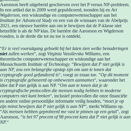
Aaronson heeft uitgebreid geschreven over het P versus NP-probleem.
In een artikel dat in 2009 werd gepubliceerd, toonden hij en
Avi
Wigderson
, een wiskundige en computerwetenschapper aan het
Institute for Advanced Study
en een van de winnaars van de Abelprijs
2021, een nieuwe barrière aan om te bewijzen dat de P-klasse niet
hetzelfde is als de NP klas. De barrière die Aaronson en Wigderson
vonden, is de derde die tot nu toe is ontdekt.
“
Er is veel vooruitgang geboekt bij het laten zien welke benaderingen
niet
zullen werken
“, zegt
Virginia Vassilevska Williams
, een
theoretische computerwetenschapper en wiskundige aan het
Massachusetts Institute of Technology.
“
Bewijzen dat P niet gelijk is
aan NP, zou een belangrijke opstap zijn om aan te tonen dat
cryptografie goed gefundeerd is
“, voegt ze eraan toe. “
Op dit moment
is cryptografie gebaseerd op onbewezen aannames
“, waaronder het
idee dat P niet gelijk is aan NP. “
Om aan te tonen dat je de
cryptografische protocollen die mensen nodig hebben in moderne
computers niet kunt breken
“, inclusief protocollen die onze financiële
en andere online persoonlijke informatie veilig houden, “
moet je op
zijn minst bewijzen dat P niet gelijk is aan NP
“, merkt Williams op.
“
Als mensen hebben geprobeerd me vast te pinnen op een geta
l”, zegt
Aaronson, “
is het 97 procent of 98 procent kans dat P niet gelijk is aan
NP.
“