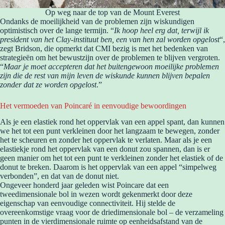
Op weg naar de top van de Mount Everest
Ondanks de moeilijkheid van de problemen zijn wiskundigen
optimistisch over de lange termijn. “
Ik hoop heel erg dat, terwijl ik
president van het Clay-instituut ben, een van hen zal worden opgelost
“,
zegt Bridson, die opmerkt dat CMI bezig is met het bedenken van
strategieën om het bewustzijn over de problemen te blijven vergroten.
“
Maar je moet accepteren dat het buitengewoon moeilijke problemen
zijn die de rest van mijn leven de wiskunde kunnen blijven bepalen
zonder dat ze worden opgelost
.”
Het vermoeden van Poincaré in eenvoudige bewoordingen
Als je een elastiek rond het oppervlak van een appel spant, dan kunnen
we het tot een punt verkleinen door het langzaam te bewegen, zonder
het te scheuren en zonder het oppervlak te verlaten. Maar als je een
elastiekje rond het oppervlak van een donut zou spannen, dan is er
geen manier om het tot een punt te verkleinen zonder het elastiek of de
donut te breken. Daarom is het oppervlak van een appel “simpelweg
verbonden”, en dat van de donut niet.
Ongeveer honderd jaar geleden wist Poincare dat een
tweedimensionale bol in wezen wordt gekenmerkt door deze
eigenschap van eenvoudige connectiviteit. Hij stelde de
overeenkomstige vraag voor de driedimensionale bol – de verzameling
punten in de vierdimensionale ruimte op eenheidsafstand van de