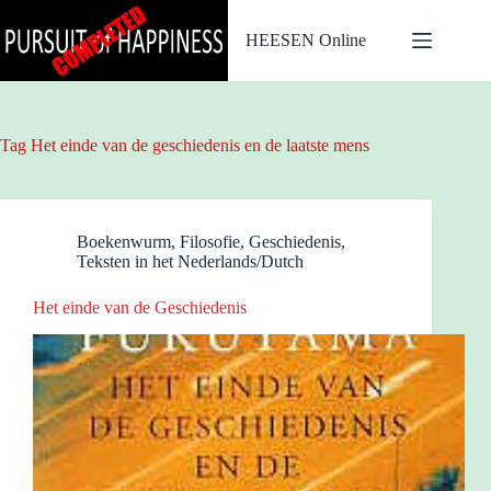
Ga
naar
HEESEN Online
de
inhoud
Tag
Het einde van de geschiedenis en de laatste mens
Boekenwurm
,
Filosofie
,
Geschiedenis
,
Teksten in het Nederlands/Dutch
Het einde van de Geschiedenis