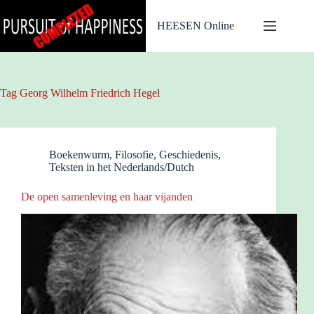
Ga
naar
HEESEN Online
de
inhoud
Tag
Georg Wilhelm Friedrich Hegel
Boekenwurm
,
Filosofie
,
Geschiedenis
,
Teksten in het Nederlands/Dutch
De open samenleving en haar vijanden