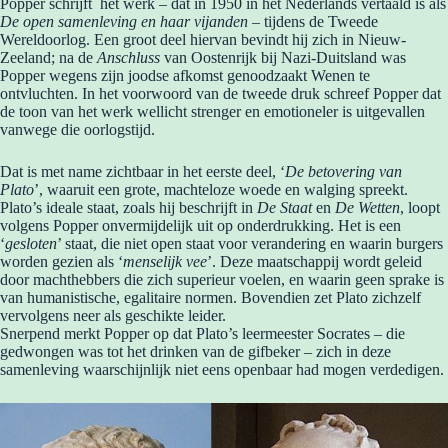
Popper schrijft het werk – dat in 1950 in het Nederlands vertaald is als
De open samenleving en haar vijanden
– tijdens de Tweede
Wereldoorlog. Een groot deel hiervan bevindt hij zich in Nieuw-
Zeeland; na de
Anschluss
van Oostenrijk bij Nazi-Duitsland was
Popper wegens zijn joodse afkomst genoodzaakt Wenen te
ontvluchten. In het voorwoord van de tweede druk schreef Popper dat
de toon van het werk wellicht strenger en emotioneler is uitgevallen
vanwege die oorlogstijd.
Dat is met name zichtbaar in het eerste deel, ‘
De betovering van
Plato
’, waaruit een grote, machteloze woede en walging spreekt.
Plato’s ideale staat, zoals hij beschrijft in
De Staat
en
De Wetten
, loopt
volgens Popper onvermijdelijk uit op onderdrukking. Het is een
‘
gesloten
’ staat, die niet open staat voor verandering en waarin burgers
worden gezien als ‘
menselijk vee
’. Deze maatschappij wordt geleid
door machthebbers die zich superieur voelen, en waarin geen sprake is
van humanistische, egalitaire normen. Bovendien zet Plato zichzelf
vervolgens neer als geschikte leider.
Snerpend merkt Popper op dat Plato’s leermeester Socrates – die
gedwongen was tot het drinken van de gifbeker – zich in deze
samenleving waarschijnlijk niet eens openbaar had mogen verdedigen.