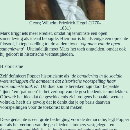
Georg Wilhelm Friedrich Hegel (1770-
1831)
Marx krijgt iets meer krediet, omdat hij tenminste een open
samenleving als ideaal beoogde. Hierdoor is hij als enige een oprechte
filosoof, in tegenstelling tot de andere twee ‘
vijanden van de open
samenleving
’. Uiteindelijk moet Marx het toch ontgelden, omdat ook
hij gelooft in historische wetmatigheden.
Historicisme
Zelf definieert Popper historicisme als ‘
de benadering in de sociale
wetenschappen die aanneemt dat historische voorspelling haar
voornaamste taak is
’. Dit doel zou te bereiken zijn door bepaalde
‘lijnen’ en ‘patronen’ in het verloop van de geschiedenis te ontdekken.
Oftewel: het idee dat de geschiedenis zich volgens bepaalde wetten
voltrekt, heeft als gevolg dat je denkt dat je op basis daarvan
voorspellingen voor de toekomst kunt maken.
Deze gedachte is een grote bedreiging voor de democratie, legt Popper
uit: als het verloop van de geschiedenis immers vastgelegd –en
daarmee onvermijdelijk – is, hoeft er geen rekening gehouden te