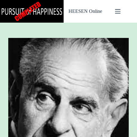
Ga
naar
HEESEN Online
de
inhoud