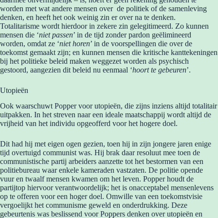
worden met wat andere mensen over de politiek of de samenleving
denken, en heeft het ook weinig zin er over na te denken.
Totalitarisme wordt hierdoor in zekere zin gelegitimeerd. Zo kunnen
mensen die ‘
niet passen
’ in de tijd zonder pardon geëlimineerd
worden, omdat ze ‘
niet horen
’ in de voorspellingen die over de
toekomst gemaakt zijn; en kunnen mensen die kritische kanttekeningen
bij het politieke beleid maken weggezet worden als psychisch
gestoord, aangezien dit beleid nu eenmaal ‘
hoort te gebeuren
’.
Utopieën
Ook waarschuwt Popper voor utopieën, die zijns inziens altijd totalitair
uitpakken. In het streven naar een ideale maatschappij wordt altijd de
vrijheid van het individu opgeofferd voor het hogere doel.
Dit had hij met eigen ogen gezien, toen hij in zijn jongere jaren enige
tijd overtuigd communist was. Hij brak daar resoluut mee toen de
communistische partij arbeiders aanzette tot het bestormen van een
politiebureau waar enkele kameraden vastzaten. De politie opende
vuur en twaalf mensen kwamen om het leven. Popper houdt de
partijtop hiervoor verantwoordelijk; het is onacceptabel mensenlevens
op te offeren voor een hoger doel. Omwille van een toekomstvisie
vergoelijkt het communisme geweld en onderdrukking. Deze
gebeurtenis was beslissend voor Poppers denken over utopieën en