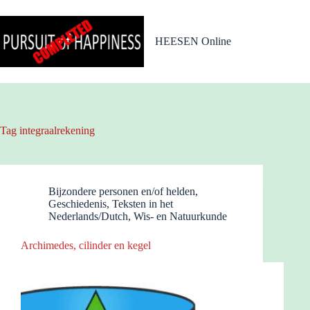
Ga
naar
de
HEESEN Online
inhoud
Tag
integraalrekening
Bijzondere personen en/of helden
,
Geschiedenis
,
Teksten in het
Nederlands/Dutch
,
Wis- en Natuurkunde
Archimedes, cilinder en kegel