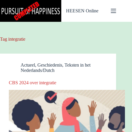
Ga
naar
HEESEN Online
de
inhoud
Tag
integratie
Actueel
,
Geschiedenis
,
Teksten in het
Nederlands/Dutch
CBS 2024 over integratie