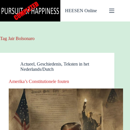
Ga
naar
HEESEN Online
de
inhoud
Tag
Jair Bolsonaro
Actueel
,
Geschiedenis
,
Teksten in het
Nederlands/Dutch
Amerika’s Constitutionele fouten