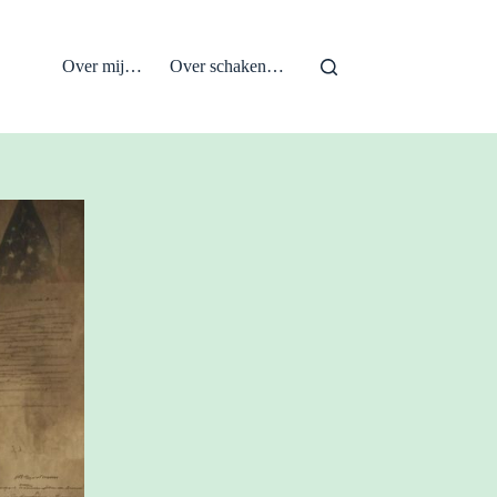
Over mij…
Over schaken…