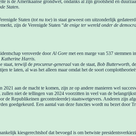
ite is de Amerikaanse grondwet, ondanks al zijn grootsheid en duurzaa
gde Staten
.
erenigde Staten (
tot nu toe
) in staat geweest om uitzonderlijk gedateer
emerkt, zijn de Verenigde Staten “
de enige ter wereld onder de democra
sidentschap veroverde door
Al Gore
met een marge van 537 stemmen in 
,
Katherine Harris
.
 staat, terwijl de
procureur-generaal
van de staat,
Bob Butterworth
, d
artijen te laten, al was het alleen maar omdat het de soort complottheo
 2021 aan de macht te komen, zijn ze op andere manieren wel succesvol
ullen niet de tellingen van 2024 voorzitten in veel van de belangrijks
or de Republikeinen gecontroleerde) staatswetgevers. Anderen zijn afg
werden goedgekeurd. Een aantal van deze functies wordt nu bezet door 
hankelijk kiesgerechtshof dat bevoegd is om betwiste presidentsverkie