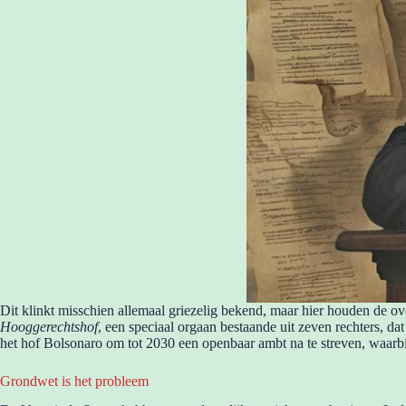
Dit klinkt misschien allemaal griezelig bekend, maar hier houden de 
Hooggerechtshof
, een speciaal orgaan bestaande uit zeven rechters, da
het hof Bolsonaro om tot 2030 een openbaar ambt na te streven, waarbi
Grondwet is het probleem