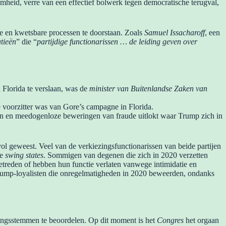
mheid, verre van een effectief bolwerk tegen democratische terugval,
de en kwetsbare processen te doorstaan. Zoals
Samuel Issacharoff
, een
tieën
” die “
partijdige functionarissen … de leiding geven over
Florida te verslaan, was de
minister van Buitenlandse Zaken van
e voorzitter was van Gore’s campagne in Florida.
rieën en meedogenloze beweringen van fraude uitlokt waar Trump zich in
 geweest. Veel van de verkiezingsfunctionarissen van beide partijen
te
swing states
. Sommigen van degenen die zich in 2020 verzetten
etreden of hebben hun functie verlaten vanwege intimidatie en
Trump-loyalisten die onregelmatigheden in 2020 beweerden, ondanks
zingsstemmen te beoordelen. Op dit moment is het
Congres
het orgaan