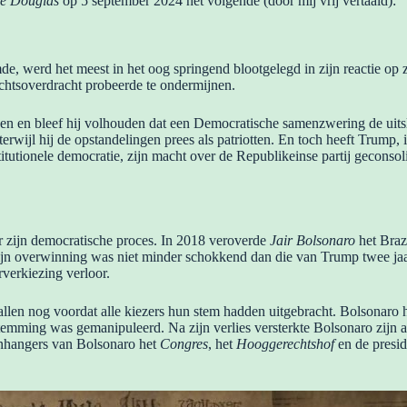
e Douglas
op 5 september 2024 het volgende (door mij vrij vertaald):
e, werd het meest in het oog springend blootgelegd in zijn reactie op zi
chtsoverdracht probeerde te ondermijnen.
ngen en bleef hij volhouden dat een Democratische samenzwering de uit
erwijl hij de opstandelingen prees als patriotten. En toch heeft Trump, i
tutionele democratie, zijn macht over de Republikeinse partij geconsol
r zijn democratische proces. In 2018 veroverde
Jair Bolsonaro
het Braz
 zijn overwinning was niet minder schokkend dan die van Trump twee j
rverkiezing verloor.
allen nog voordat alle kiezers hun stem hadden uitgebracht. Bolsonaro h
emming was gemanipuleerd. Na zijn verlies versterkte Bolsonaro zijn aan
nhangers van Bolsonaro het
Congres
, het
Hooggerechtshof
en de presid