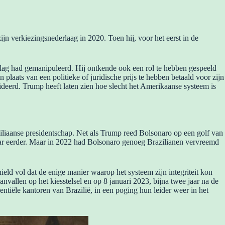
jn verkiezingsnederlaag in 2020. Toen hij, voor het eerst in de
slag had gemanipuleerd. Hij ontkende ook een rol te hebben gespeeld
n plaats van een politieke of juridische prijs te hebben betaald voor zijn
ideerd. Trump heeft laten zien hoe slecht het Amerikaanse systeem is
iliaanse presidentschap. Net als Trump reed Bolsonaro op een golf van
aar eerder. Maar in 2022 had Bolsonaro genoeg Brazilianen vervreemd
ield vol dat de enige manier waarop het systeem zijn integriteit kon
vallen op het kiesstelsel en op 8 januari 2023, bijna twee jaar na de
entiële kantoren van Brazilië, in een poging hun leider weer in het