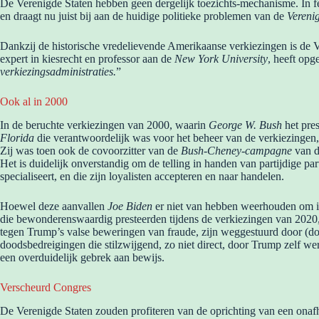
De Verenigde Staten hebben geen dergelijk toezichts-mechanisme. In fe
en draagt ​​nu juist bij aan de huidige politieke problemen van de
Vereni
Dankzij de historische vredelievende Amerikaanse verkiezingen is de V
expert in kiesrecht en professor aan de
New York University
, heeft opg
verkiezingsadministraties.
”
Ook al in 2000
In de beruchte verkiezingen van 2000, waarin
George W. Bush
het pre
Florida
die verantwoordelijk was voor het beheer van de verkiezingen
Zij was toen ook de covoorzitter van de
Bush-Cheney-campagne
van de
Het is duidelijk onverstandig om de telling in handen van partijdige p
specialiseert, en die zijn loyalisten accepteren en naar handelen.
Hoewel deze aanvallen
Joe Biden
er niet van hebben weerhouden om in
die bewonderenswaardig presteerden tijdens de verkiezingen van 2020, z
tegen Trump’s valse beweringen van fraude, zijn weggestuurd door (do
doodsbedreigingen die stilzwijgend, zo niet direct, door Trump zelf 
een overduidelijk gebrek aan bewijs.
Verscheurd Congres
De Verenigde Staten zouden profiteren van de oprichting van een onaf