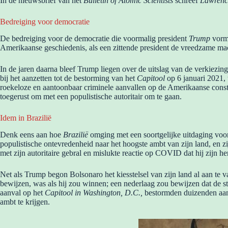
In de nieuwsbrief van het
Bulletin of Atomic Scientists
schreef
Lawrenc
Bedreiging voor democratie
De bedreiging voor de democratie die voormalig president
Trump
vormd
Amerikaanse geschiedenis, als een zittende president de vreedzame ma
In de jaren daarna bleef Trump liegen over de uitslag van de verkiezi
bij het aanzetten tot de bestorming van het
Capitool
op 6 januari 2021, t
roekeloze en aantoonbaar criminele aanvallen op de Amerikaanse consti
toegerust om met een populistische autoritair om te gaan.
Idem in Brazilië
Denk eens aan hoe
Brazilië
omging met een soortgelijke uitdaging voo
populistische ontevredenheid naar het hoogste ambt van zijn land, en
met zijn autoritaire gebral en mislukte reactie op COVID dat hij zijn he
Net als Trump begon Bolsonaro het kiesstelsel van zijn land al aan te v
bewijzen, was als hij zou winnen; een nederlaag zou bewijzen dat de st
aanval op het
Capitool in Washington, D.C.,
bestormden duizenden aa
ambt te krijgen.