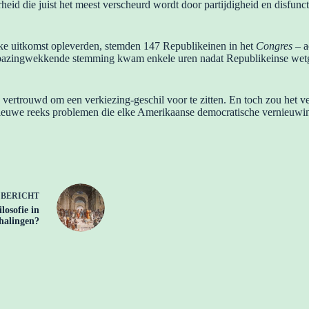
rheid die juist het meest verscheurd wordt door partijdigheid en disfunc
jke uitkomst opleverden, stemden 147 Republikeinen in het
Congres
– a
rbazingwekkende stemming kwam enkele uren nadat Republikeinse wetg
trouwd om een ​​verkiezing-geschil voor te zitten. En toch zou het verw
ieuwe reeks problemen die elke Amerikaanse democratische vernieuwing 
E
BERICHT
losofie in
halingen?