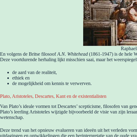
Raphaels
En volgens de Britse filosoof
A.N. Whitehead
(1861-1947) is de hele We
Deze voortdurende herhaling lijkt misschien saai, maar het weerspiegelt
de aard van de realiteit,
ethiek en
de mogelijkheid om kennis te verwerven.
Plato, Aristoteles, Descartes, Kant en de existentialisten
Van Plato’s ideale vormen tot Descartes’ scepticisme, filosofen van ge
Plato’s leerling Aristoteles wijzigde bijvoorbeeld de visie van zijn l
wetenschap.
Deze trend van het opnieuw evalueren van ideeën uit het verleden vormt
uitdagingen en ontwikkelingen die een herinterpretatie van de oude vra