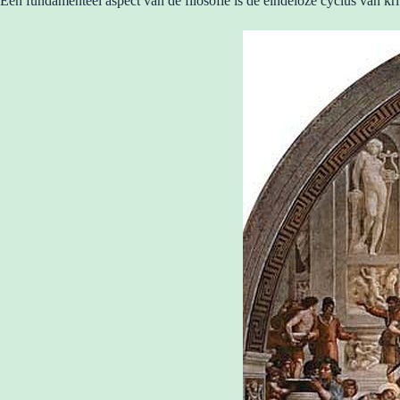
Een fundamenteel aspect van de filosofie is de eindeloze cyclus van kr