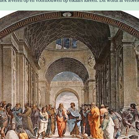
itiek leveren op en voortbouwen op elkaars ideeën. Dit wordt al verbee