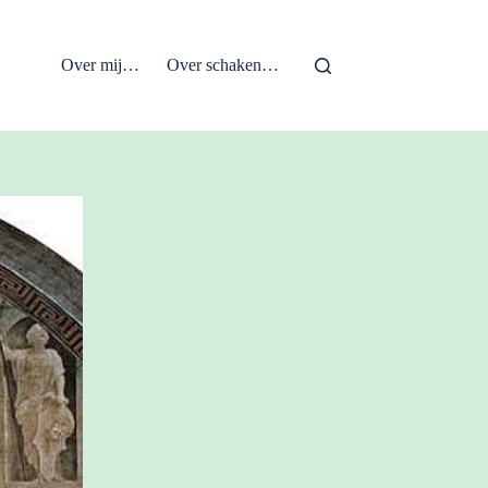
Over mij…
Over schaken…