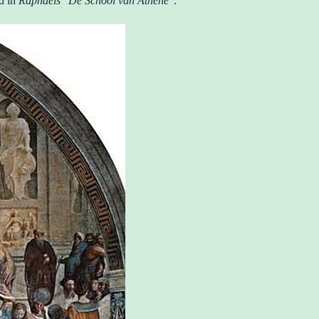
ld in
Raphaels
“
De School van Athene
“.