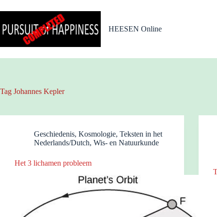
Ga
naar
de
HEESEN Online
inhoud
Tag
Johannes Kepler
Geschiedenis
,
Kosmologie
,
Teksten in het
Nederlands/Dutch
,
Wis- en Natuurkunde
Het 3 lichamen probleem
T