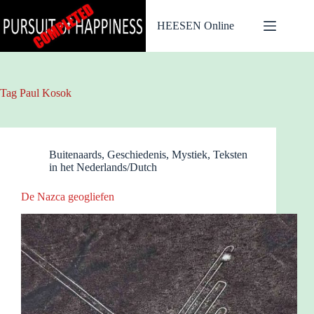
Ga
naar
HEESEN Online
de
inhoud
Tag
Paul Kosok
Buitenaards
,
Geschiedenis
,
Mystiek
,
Teksten
in het Nederlands/Dutch
De Nazca geogliefen