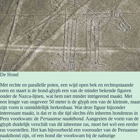
De Hond
Met rechte en parallelle poten, een wijd open bek en rechtopstaande
oren en staart is de hond-glyph een van de minder bekende figuren
onder de Nazca-lijnen, wat hem niet minder intrigerend maakt. Met
een lengte van ongeveer 50 meter is de glyph een van de kleinste, maar
zijn vorm is onmiddellijk herkenbaar. Wat deze figuur bijzonder
interessant maakt, is dat er in die tijd slechts één inheems hondenras in
Peru voorkwam: de
Peruaanse naakthond
. Aangezien de vorm van de
glyph duidelijk verschilt van dit inheemse ras, moet het wel een eerder
ras voorstellen. Het kan bijvoorbeeld een voorouder van de Peruaanse
naakthond zijn, of een hond die voorkwam bij de naburige