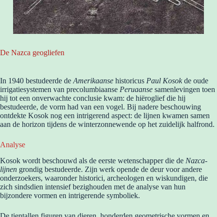
De Nazca geogliefen
In 1940 bestudeerde de
Amerikaanse
historicus
Paul Kosok
de oude
irrigatiesystemen van precolumbiaanse
Peruaanse
samenlevingen toen
hij tot een onverwachte conclusie kwam: de hiëroglief die hij
bestudeerde, de vorm had van een vogel. Bij nadere beschouwing
ontdekte Kosok nog een intrigerend aspect: de lijnen kwamen samen
aan de horizon tijdens de winterzonnewende op het zuidelijk halfrond.
Analyse
Kosok wordt beschouwd als de eerste wetenschapper die de
Nazca-
lijnen
grondig bestudeerde. Zijn werk opende de deur voor andere
onderzoekers, waaronder historici, archeologen en wiskundigen, die
zich sindsdien intensief bezighouden met de analyse van hun
bijzondere vormen en intrigerende symboliek.
De tientallen figuren van dieren, honderden geometrische vormen en