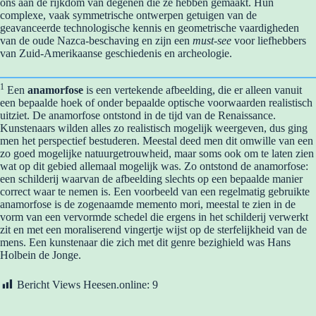
ons aan de rijkdom van degenen die ze hebben gemaakt. Hun
complexe, vaak symmetrische ontwerpen getuigen van de
geavanceerde technologische kennis en geometrische vaardigheden
van de oude Nazca-beschaving en zijn een
must-see
voor liefhebbers
van Zuid-Amerikaanse geschiedenis en archeologie.
1
Een
anamorfose
is een vertekende afbeelding, die er alleen vanuit
een bepaalde hoek of onder bepaalde optische voorwaarden realistisch
uitziet. De anamorfose ontstond in de tijd van de Renaissance.
Kunstenaars wilden alles zo realistisch mogelijk weergeven, dus ging
men het perspectief bestuderen. Meestal deed men dit omwille van een
zo goed mogelijke natuurgetrouwheid, maar soms ook om te laten zien
wat op dit gebied allemaal mogelijk was. Zo ontstond de anamorfose:
een schilderij waarvan de afbeelding slechts op een bepaalde manier
correct waar te nemen is. Een voorbeeld van een regelmatig gebruikte
anamorfose is de zogenaamde memento mori, meestal te zien in de
vorm van een vervormde schedel die ergens in het schilderij verwerkt
zit en met een moraliserend vingertje wijst op de sterfelijkheid van de
mens. Een kunstenaar die zich met dit genre bezighield was Hans
Holbein de Jonge.
Bericht Views Heesen.online:
9