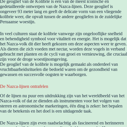
De geoglief van de Kolibrie is een van de meest iconische en
gedetailleerde ontwerpen van de Nazca-lijnen. Deze geoglief is
ongeveer 93 meter lang en geeft de delicate vorm van een vliegende
kolibrie weer, die opvalt tussen de andere geogliefen in de zuidelijke
Peruaanse woestijn.
In veel culturen staat de kolibrie vanwege zijn ongelooflijke snelheid
en behendigheid symbool voor vitaliteit en energie. Het is mogelijk dat
het Nazca-volk dit dier heeft gekozen om deze aspecten weer te geven.
Als dieren die zich voeden met nectar, worden deze vogels in verband
gebracht met planten en de cycli van groei en vernieuwing, die cruciaal
zijn voor de droge woestijnomgeving.
De geoglief van de kolibrie is mogelijk gemaakt als onderdeel van
vruchtbaarheidsrituelen die bedoeld waren om de gezondheid van
gewassen en succesvolle oogsten te waarborgen.
De Nazca-lijnen ontrafelen
Of de lijnen nu puur een uitdrukking zijn van het wereldbeeld van het
Nazca-volk of dat ze dienden als instrumenten voor het volgen van
sterren en astronomische markeringen, één ding is zeker: het bepalen
van de betekenis en het doel is een uitdagende taak.
De Nazca-lijnen zijn even raadselachtig als fascinerend en herinneren