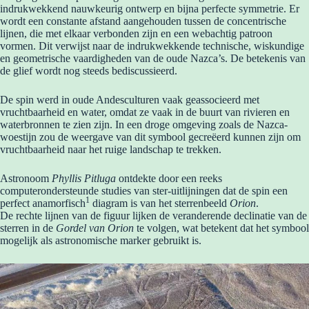
indrukwekkend nauwkeurig ontwerp en bijna perfecte symmetrie. Er
wordt een constante afstand aangehouden tussen de concentrische
lijnen, die met elkaar verbonden zijn en een webachtig patroon
vormen. Dit verwijst naar de indrukwekkende technische, wiskundige
en geometrische vaardigheden van de oude Nazca’s. De betekenis van
de glief wordt nog steeds bediscussieerd.
De spin werd in oude Andesculturen vaak geassocieerd met
vruchtbaarheid en water, omdat ze vaak in de buurt van rivieren en
waterbronnen te zien zijn. In een droge omgeving zoals de Nazca-
woestijn zou de weergave van dit symbool gecreëerd kunnen zijn om
vruchtbaarheid naar het ruige landschap te trekken.
Astronoom
Phyllis Pitluga
ontdekte door een reeks
computerondersteunde studies van ster-uitlijningen dat de spin een
1
perfect anamorfisch
diagram is van het sterrenbeeld
Orion
.
De rechte lijnen van de figuur lijken de veranderende declinatie van de
sterren in de
Gordel van Orion
te volgen, wat betekent dat het symbool
mogelijk als astronomische marker gebruikt is.