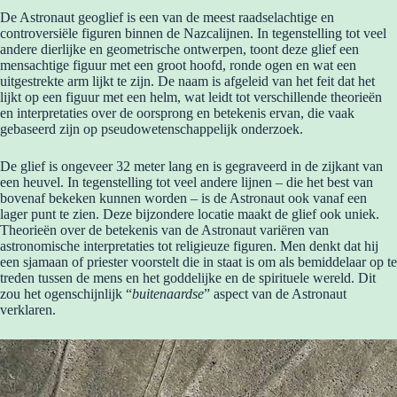
De Astronaut geoglief is een van de meest raadselachtige en
controversiële figuren binnen de Nazcalijnen. In tegenstelling tot veel
andere dierlijke en geometrische ontwerpen, toont deze glief een
mensachtige figuur met een groot hoofd, ronde ogen en wat een
uitgestrekte arm lijkt te zijn. De naam is afgeleid van het feit dat het
lijkt op een figuur met een helm, wat leidt tot verschillende theorieën
en interpretaties over de oorsprong en betekenis ervan, die vaak
gebaseerd zijn op pseudowetenschappelijk onderzoek.
De glief is ongeveer 32 meter lang en is gegraveerd in de zijkant van
een heuvel. In tegenstelling tot veel andere lijnen – die het best van
bovenaf bekeken kunnen worden – is de Astronaut ook vanaf een
lager punt te zien. Deze bijzondere locatie maakt de glief ook uniek.
Theorieën over de betekenis van de Astronaut variëren van
astronomische interpretaties tot religieuze figuren. Men denkt dat hij
een sjamaan of priester voorstelt die in staat is om als bemiddelaar op te
treden tussen de mens en het goddelijke en de spirituele wereld. Dit
zou het ogenschijnlijk “
buitenaardse
” aspect van de Astronaut
verklaren.