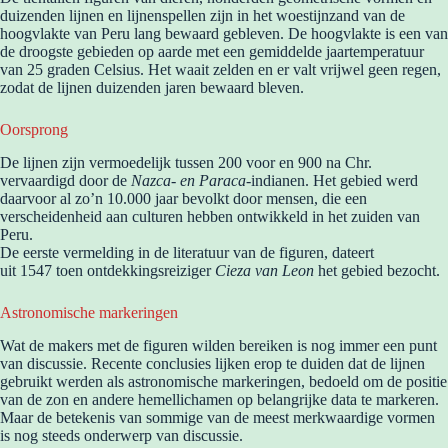
duizenden lijnen en lijnenspellen zijn in het woestijnzand van de
hoogvlakte van Peru lang bewaard gebleven. De hoogvlakte is een van
de droogste gebieden op aarde met een gemiddelde jaartemperatuur
van 25 graden Celsius. Het waait zelden en er valt vrijwel geen regen,
zodat de lijnen duizenden jaren bewaard bleven.
Oorsprong
De lijnen zijn vermoedelijk tussen 200 voor en 900 na Chr.
vervaardigd door de
Nazca- en Paraca
-indianen. Het gebied werd
daarvoor al zo’n 10.000 jaar bevolkt door mensen, die een
verscheidenheid aan culturen hebben ontwikkeld in het zuiden van
Peru.
De eerste vermelding in de literatuur van de figuren, dateert
uit 1547 toen ontdekkingsreiziger
Cieza van Leon
het gebied bezocht.
Astronomische markeringen
Wat de makers met de figuren wilden bereiken is nog immer een punt
van discussie. Recente conclusies lijken erop te duiden dat de lijnen
gebruikt werden als astronomische markeringen, bedoeld om de positie
van de zon en andere hemellichamen op belangrijke data te markeren.
Maar de betekenis van sommige van de meest merkwaardige vormen
is nog steeds onderwerp van discussie.