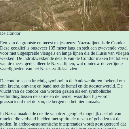
De Condor
Een van de grootste en meest majestueuze Nazca-lijnen is de Condor.
Deze geoglief is ongeveer 135 meter lang en stelt een zwevende vogel
voor met uitgespreide vleugels en lange lijnen die de illusie van vliegen
wekken. De indrukwekkende details van de Condor maken het tot een
van de meest gedetailleerde Nazca-lijnen, wat opnieuw de verfijnde
vaardigheden van het Nazca-volk laat zien.
De condor is een krachtig symbool in de Andes-culturen, bekend om
zijn kracht, omvang en band met de hemel en de geestenwereld. De
vlucht van de condor kan worden gezien als een symbolische
verbinding tussen de aarde en de hemel, waardoor hij wordt
geassocieerd met de zon, de bergen en het hiernamaals.
In Nazca maakte de creatie van deze geoglief mogelijk deel uit van
rituelen die verband hielden met spirituele reizen of gebeden tot de
goden. In archeo-astronomische interpretaties wordt gesuggereerd dat