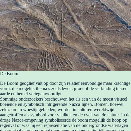
De Boom
De Boom-geoglief valt op door zijn relatief eenvoudige maar krachtige
vorm, die mogelijk thema’s zoals leven, groei of de verbinding tussen
aarde en hemel vertegenwoordigt.
Sommige onderzoekers beschouwen het als een van de meest visueel
boeiende en symbolisch intrigerende Nazca-lijnen. Bomen, hoewel
zeldzaam in woestijngebieden, worden in culturen wereldwijd
aangetroffen als symbool voor vitaliteit en de cycli van de natuur. In de
droge Nazca-omgeving symboliseerde de boom mogelijk de hoop op
regenval of was hij een representatie van de ondergrondse waterlagen
die cruciaal waren voor het overleven in de woestijn. Hij vormt een