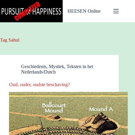
Ga
naar
HEESEN Online
de
inhoud
Tag
Sahul
Geschiedenis
,
Mystiek
,
Teksten in het
Nederlands/Dutch
Oud, ouder, oudste beschaving?