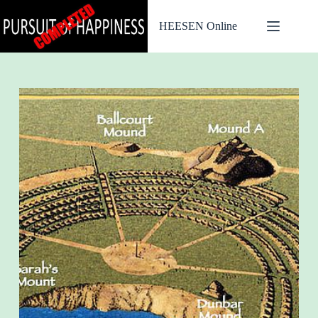
Ga
naar
HEESEN Online
de
inhoud