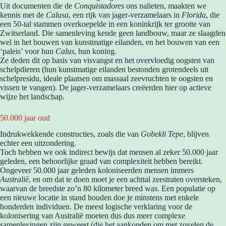
Uit documenten die de
Conquistadores
ons nalieten, maakten we
kennis met de
Calusa
, een rijk van jager-verzamelaars in
Florida
, die
een 50-tal stammen overkoepelde in een koninkrijk ter grootte van
Zwitserland. Die samenleving kende geen landbouw, maar ze slaagden
wel in het bouwen van kunstmatige eilanden, en het bouwen van een
‘paleis’ voor hun
Calus
, hun koning.
Ze deden dit op basis van visvangst en het overvloedig oogsten van
schelpdieren (hun kunstmatige eilanden bestonden grotendeels uit
schelpresidu, ideale plaatsen om massaal zeevruchten te oogsten en
vissen te vangen). De jager-verzamelaars creëerden hier op actieve
wijze het landschap.
50.000 jaar oud
Indrukwekkende constructies, zoals die van
Gobekli Tepe
, blijven
echter een uitzondering.
Toch hebben we ook indirect bewijs dat mensen al zeker 50.000 jaar
geleden, een behoorlijke graad van complexiteit hebben bereikt.
Ongeveer 50.000 jaar geleden koloniseerden mensen immers
Australië
, en om dat te doen moet je een achttal zeestraten oversteken,
waarvan de breedste zo’n 80 kilometer breed was. Een populatie op
een nieuwe locatie in stand houden doe je minstens met enkele
honderden individuen. De meest logische verklaring voor de
kolonisering van Australië moeten dus dus meer complexe
samenlevingen zijn geweest (die het aankonden om met zovelen de