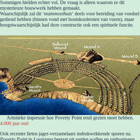
Sommigen hielden echter vol. De vraag is alleen waarom ze dit
mysterieuze bouwwerk hebben gemaakt.
Waarschijnlijk zal dit ‘
mammoethuis
‘ deels voor bereiding van voedsel
gediend hebben (binnen vond met houtskoolresten van vuren), maar
hoogstwaarschijnlijk had deze constructie ook een spirituele functie.
Artistieke impressie hoe Poverty Point eruit gezien moet hebben.
4.000 jaar oud
Ook recenter lieten jager-verzamelaars indrukwekkende sporen na.
Poverty Point
in
Louisiana
bestaat uit aarden wallen en verhogingen,