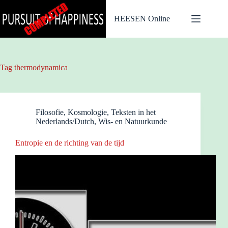
Ga
naar
HEESEN Online
de
inhoud
Tag
thermodynamica
Filosofie
,
Kosmologie
,
Teksten in het
Nederlands/Dutch
,
Wis- en Natuurkunde
Entropie en de richting van de tijd