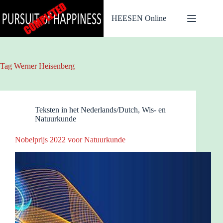
Ga
naar
HEESEN Online
de
inhoud
Tag
Werner Heisenberg
Teksten in het Nederlands/Dutch
,
Wis- en
Natuurkunde
Nobelprijs 2022 voor Natuurkunde