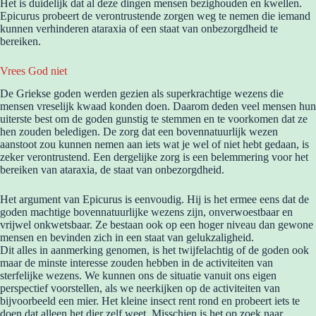
Het is duidelijk dat al deze dingen mensen bezighouden en kwellen.
Epicurus probeert de verontrustende zorgen weg te nemen die iemand
kunnen verhinderen ataraxia of een staat van onbezorgdheid te
bereiken.
Vrees God niet
De Griekse goden werden gezien als superkrachtige wezens die
mensen vreselijk kwaad konden doen. Daarom deden veel mensen hun
uiterste best om de goden gunstig te stemmen en te voorkomen dat ze
hen zouden beledigen. De zorg dat een bovennatuurlijk wezen
aanstoot zou kunnen nemen aan iets wat je wel of niet hebt gedaan, is
zeker verontrustend. Een dergelijke zorg is een belemmering voor het
bereiken van ataraxia, de staat van onbezorgdheid.
Het argument van Epicurus is eenvoudig. Hij is het ermee eens dat de
goden machtige bovennatuurlijke wezens zijn, onverwoestbaar en
vrijwel onkwetsbaar. Ze bestaan ook op een hoger niveau dan gewone
mensen en bevinden zich in een staat van gelukzaligheid.
Dit alles in aanmerking genomen, is het twijfelachtig of de goden ook
maar de minste interesse zouden hebben in de activiteiten van
sterfelijke wezens. We kunnen ons de situatie vanuit ons eigen
perspectief voorstellen, als we neerkijken op de activiteiten van
bijvoorbeeld een mier. Het kleine insect rent rond en probeert iets te
doen dat alleen het dier zelf weet. Misschien is het op zoek naar