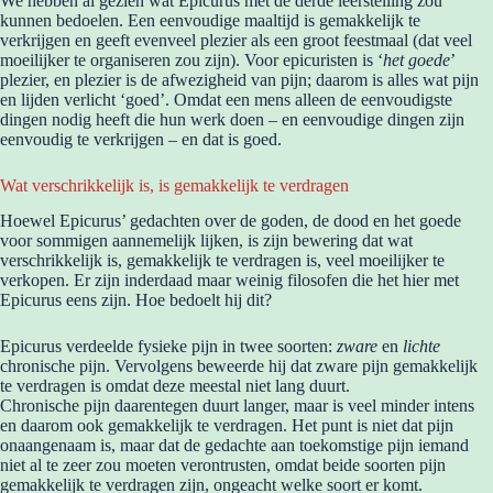
We hebben al gezien wat Epicurus met de derde leerstelling zou
kunnen bedoelen. Een eenvoudige maaltijd is gemakkelijk te
verkrijgen en geeft evenveel plezier als een groot feestmaal (dat veel
moeilijker te organiseren zou zijn). Voor epicuristen is ‘
het goede
’
plezier, en plezier is de afwezigheid van pijn; daarom is alles wat pijn
en lijden verlicht ‘goed’. Omdat een mens alleen de eenvoudigste
dingen nodig heeft die hun werk doen – en eenvoudige dingen zijn
eenvoudig te verkrijgen – en dat is goed.
Wat verschrikkelijk is, is gemakkelijk te verdragen
Hoewel Epicurus’ gedachten over de goden, de dood en het goede
voor sommigen aannemelijk lijken, is zijn bewering dat wat
verschrikkelijk is, gemakkelijk te verdragen is, veel moeilijker te
verkopen. Er zijn inderdaad maar weinig filosofen die het hier met
Epicurus eens zijn. Hoe bedoelt hij dit?
Epicurus verdeelde fysieke pijn in twee soorten:
zware
en
lichte
chronische pijn. Vervolgens beweerde hij dat zware pijn gemakkelijk
te verdragen is omdat deze meestal niet lang duurt.
Chronische pijn daarentegen duurt langer, maar is veel minder intens
en daarom ook gemakkelijk te verdragen. Het punt is niet dat pijn
onaangenaam is, maar dat de gedachte aan toekomstige pijn iemand
niet al te zeer zou moeten verontrusten, omdat beide soorten pijn
gemakkelijk te verdragen zijn, ongeacht welke soort er komt.