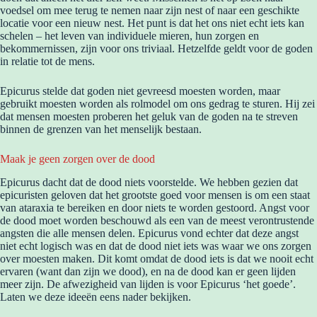
voedsel om mee terug te nemen naar zijn nest of naar een geschikte
locatie voor een nieuw nest. Het punt is dat het ons niet echt iets kan
schelen – het leven van individuele mieren, hun zorgen en
bekommernissen, zijn voor ons triviaal. Hetzelfde geldt voor de goden
in relatie tot de mens.
Epicurus stelde dat goden niet gevreesd moesten worden, maar
gebruikt moesten worden als rolmodel om ons gedrag te sturen. Hij zei
dat mensen moesten proberen het geluk van de goden na te streven
binnen de grenzen van het menselijk bestaan.
Maak je geen zorgen over de dood
Epicurus dacht dat de dood niets voorstelde. We hebben gezien dat
epicuristen geloven dat het grootste goed voor mensen is om een staat
van ataraxia te bereiken en door niets te worden gestoord. Angst voor
de dood moet worden beschouwd als een van de meest verontrustende
angsten die alle mensen delen. Epicurus vond echter dat deze angst
niet echt logisch was en dat de dood niet iets was waar we ons zorgen
over moesten maken. Dit komt omdat de dood iets is dat we nooit echt
ervaren (want dan zijn we dood), en na de dood kan er geen lijden
meer zijn. De afwezigheid van lijden is voor Epicurus ‘het goede’.
Laten we deze ideeën eens nader bekijken.