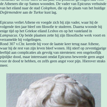
de Atheners die op Samos woonden. De vader van Epicurus verhuisde
van het eiland naar de stad
Colophon
, die op de plaats van het huidige
Değirmendere
aan de
Turkse
kust lag.
Epicurus verliet Athene en voegde zich bij zijn vader, waar hij de
volgende tien jaar bleef om filosofie te studeren. Daarna woonde hij
enige tijd op het Griekse eiland
Lesbos
en op het vasteland in
Lampsacus
. Op beide plaatsen zette hij zijn filosofische werk voort en
verzamelde hij volgelingen.
Rond 307 v.Chr. keerde hij voor de laatste keer terug naar Athene,
waar hij de rest van zijn leven bleef wonen. Hij stierf op zeventigjarige
leeftijd aan complicaties als gevolg van nierstenen: een ongelooflijk
pijnlijke dood, maar interessant omdat Epicurus beweerde geen angst
voor de dood te hebben, en zelfs geen angst voor pijn. Hierover straks
meer.