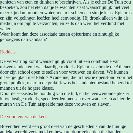
genieten van eten en drinken te beschrijven. Als je echter De Tuin zou
bezoeken, zou het eten dat je te wachten staat waarschijnlijk niet veel
meer zijn dan brood en water, met misschien een stukje kaas. Epicurus
en zijn volgelingen leefden heel eenvoudig. Hij dronk alleen wijn als
medicijn om pijn te verzachten, en zelfs dan werd het verdund met
water.
Waar komt dan deze associatie tussen epicurisme en zintuiglijke
genoegens dan vandaan?
Roddels
De verwarring komt waarschijnlijk voort uit een combinatie van
misverstanden en kwaadaardige roddels. Epicurus schokte de Atheners
door zijn school open te stellen voor vrouwen en slaven. We kunnen
dit vergelijken met Plato’s Academie, die in theorie openstond voor het
grote publiek, maar in de praktijk was het studentenbestand beperkt tot
mannen uit de hogere klasse.
Door de seksistische houding van die tijd, en het eeuwenoude plezier
in wellustige roddels, speculeerden mensen over wat er zich achter de
muren van De Tuin afspeelde met deze vrouwen en slaven.
De voorkeur van de kerk
Bovendien werd een groot deel van de geschiedenis van de huidige
antieke wereld verzameld en bewaard door geleerden die banden