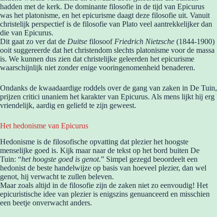
hadden met de kerk. De dominante filosofie in de tijd van Epicurus
was het platonisme, en het epicurisme daagt deze filosofie uit. Vanuit
christelijk perspectief is de filosofie van Plato veel aantrekkelijker dan
die van Epicurus.
Dit gaat zo ver dat de
Duitse
filosoof
Friedrich Nietzsche
(1844-1900)
ooit suggereerde dat het christendom slechts platonisme voor de massa
is. We kunnen dus zien dat christelijke geleerden het epicurisme
waarschijnlijk niet zonder enige vooringenomenheid benaderen.
Ondanks de kwaadaardige roddels over de gang van zaken in De Tuin,
prijzen critici unaniem het karakter van Epicurus. Als mens lijkt hij erg
vriendelijk, aardig en geliefd te zijn geweest.
Het hedonisme van Epicurus
Hedonisme is de filosofische opvatting dat plezier het hoogste
menselijke goed is. Kijk maar naar de tekst op het bord buiten De
Tuin: “
het hoogste goed is genot
.” Simpel gezegd beoordeelt een
hedonist de beste handelwijze op basis van hoeveel plezier, dan wel
genot, hij verwacht te zullen beleven.
Maar zoals altijd in de filosofie zijn de zaken niet zo eenvoudig! Het
epicuristische idee van plezier is enigszins genuanceerd en misschien
een beetje onverwacht anders.