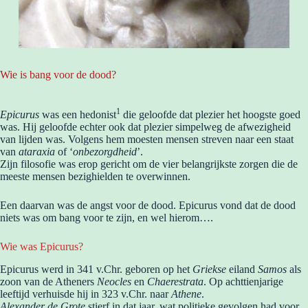
Wie is bang voor de dood?
1
Epicurus
was een hedonist
die geloofde dat plezier het hoogste goed
was. Hij geloofde echter ook dat plezier simpelweg de afwezigheid
van lijden was. Volgens hem moesten mensen streven naar een staat
van
ataraxia
of ‘
onbezorgdheid
’.
Zijn filosofie was erop gericht om de vier belangrijkste zorgen die de
meeste mensen bezighielden te overwinnen.
Een daarvan was de angst voor de dood. Epicurus vond dat de dood
niets was om bang voor te zijn, en wel hierom….
Wie was Epicurus?
Epicurus werd in 341 v.Chr. geboren op het
Griekse
eiland
Samos
als
zoon van de Atheners
Neocles
en
Chaerestrata
. Op achttienjarige
leeftijd verhuisde hij in 323 v.Chr. naar
Athene
.
Alexander de Grote
stierf in dat jaar, wat politieke gevolgen had voor