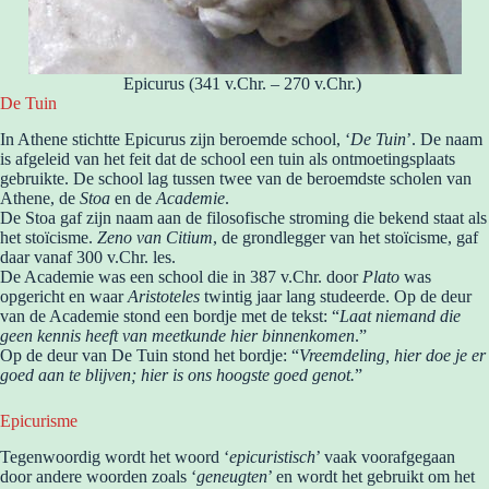
Epicurus (341 v.Chr. – 270 v.Chr.)
De Tuin
In Athene stichtte Epicurus zijn beroemde school, ‘
De Tuin
’. De naam
is afgeleid van het feit dat de school een tuin als ontmoetingsplaats
gebruikte. De school lag tussen twee van de beroemdste scholen van
Athene, de
Stoa
en de
Academie
.
De Stoa gaf zijn naam aan de filosofische stroming die bekend staat als
het stoïcisme.
Zeno van Citium
, de grondlegger van het stoïcisme, gaf
daar vanaf 300 v.Chr. les.
De Academie was een school die in 387 v.Chr. door
Plato
was
opgericht en waar
Aristoteles
twintig jaar lang studeerde. Op de deur
van de Academie stond een bordje met de tekst: “
Laat niemand die
geen kennis heeft van meetkunde hier binnenkomen
.”
Op de deur van De Tuin stond het bordje: “
Vreemdeling, hier doe je er
goed aan te blijven; hier is ons hoogste goed genot.
”
Epicurisme
Tegenwoordig wordt het woord ‘
epicuristisch
’ vaak voorafgegaan
door andere woorden zoals ‘
geneugten
’ en wordt het gebruikt om het