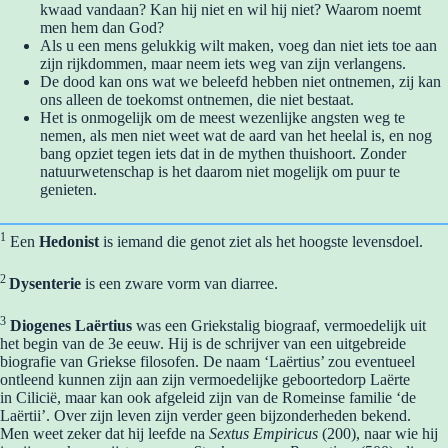
kwaad vandaan? Kan hij niet en wil hij niet? Waarom noemt
men hem dan God?
Als u een mens gelukkig wilt maken, voeg dan niet iets toe aan
zijn rijkdommen, maar neem iets weg van zijn verlangens.
De dood kan ons wat we beleefd hebben niet ontnemen, zij kan
ons alleen de toekomst ontnemen, die niet bestaat.
Het is onmogelijk om de meest wezenlijke angsten weg te
nemen, als men niet weet wat de aard van het heelal is, en nog
bang opziet tegen iets dat in de mythen thuishoort. Zonder
natuurwetenschap is het daarom niet mogelijk om puur te
genieten.
1
Een
Hedonist
is iemand die genot ziet als het hoogste levensdoel.
2
Dysenterie
is een zware vorm van diarree.
3
Diogenes Laërtius
was een Griekstalig biograaf, vermoedelijk uit
het begin van de 3e eeuw. Hij is de schrijver van een uitgebreide
biografie van Griekse filosofen. De naam ‘Laërtius’ zou eventueel
ontleend kunnen zijn aan zijn vermoedelijke geboortedorp Laërte
in Cilicië, maar kan ook afgeleid zijn van de Romeinse familie ‘de
Laërtii’. Over zijn leven zijn verder geen bijzonderheden bekend.
Men weet zeker dat hij leefde na
Sextus Empiricus
(200), naar wie hij