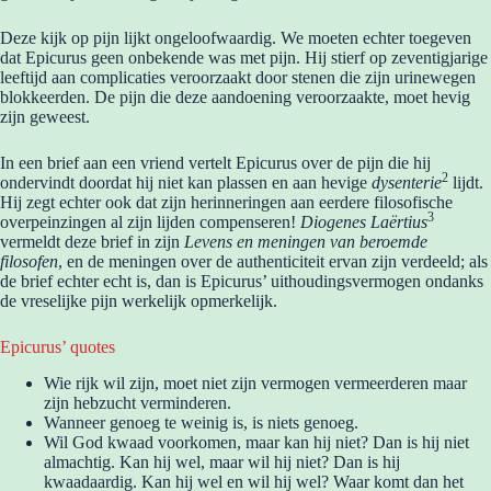
Deze kijk op pijn lijkt ongeloofwaardig. We moeten echter toegeven
dat Epicurus geen onbekende was met pijn. Hij stierf op zeventigjarige
leeftijd aan complicaties veroorzaakt door stenen die zijn urinewegen
blokkeerden. De pijn die deze aandoening veroorzaakte, moet hevig
zijn geweest.
In een brief aan een vriend vertelt Epicurus over de pijn die hij
2
ondervindt doordat hij niet kan plassen en aan hevige
dysenterie
lijdt.
Hij zegt echter ook dat zijn herinneringen aan eerdere filosofische
3
overpeinzingen al zijn lijden compenseren!
Diogenes Laërtius
vermeldt deze brief in zijn
Levens en meningen van beroemde
filosofen
, en de meningen over de authenticiteit ervan zijn verdeeld; als
de brief echter echt is, dan is Epicurus’ uithoudingsvermogen ondanks
de vreselijke pijn werkelijk opmerkelijk.
Epicurus’ quotes
Wie rijk wil zijn, moet niet zijn vermogen vermeerderen maar
zijn hebzucht verminderen.
Wanneer genoeg te weinig is, is niets genoeg.
Wil God kwaad voorkomen, maar kan hij niet? Dan is hij niet
almachtig. Kan hij wel, maar wil hij niet? Dan is hij
kwaadaardig. Kan hij wel en wil hij wel? Waar komt dan het