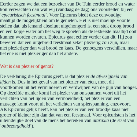
Eerder zagen we dat een bezoeker van De Tuin eerder brood en water
kon verwachten dan wat wij (vandaag de dag) ons voorstellen bij een
‘
epicuristisch feestmaal
’. Voor Epicurus biedt deze eenvoudige
maaltijd de mogelijkheid om te genieten. Het is niet moeilijk voor te
stellen dat, als iemand absoluut uitgehongerd is, een stuk droog brood
en een kopje water om het weg te spoelen als de lekkerste maaltijd ooit
kunnen worden ervaren. Epicurus gaat echter verder dan dit. Hij zou
beweren dat een uitgebreid feestmaal zeker plezierig zou zijn, maar
niet plezieriger dan wat brood en kaas. De genoegens verschillen, maar
het ene is niet plezieriger dan het andere.
Wat is dan plezier of genot?
De verklaring die Epicurus geeft, is dat plezier
de afwezigheid van
lijden
is. Dus in het geval van het plezier van eten, moet dit
voortkomen uit het verminderen en verdwijnen van de pijn van honger.
Op dezelfde manier komt het plezier van ontspannen voort uit het
verlichten van het lijden van vermoeidheid; het plezier van een
massage komt voort uit het verlichten van spierspanning, enzovoort.
Als Epicurus gelijk heeft, kan het plezier van een broodje kaas niet
groter of kleiner zijn dan dat van een feestmaal. Voor epicuristen is het
uiteindelijke doel van de mens het bereiken van
ataraxia
(de staat van
‘
onbezorgdheid
’).