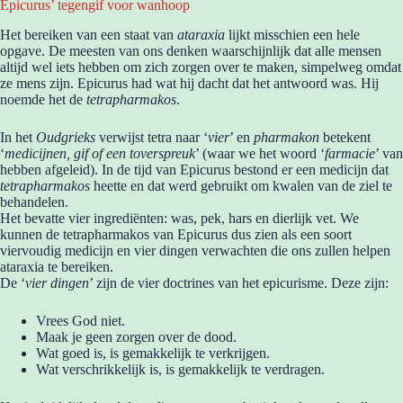
Epicurus’ tegengif voor wanhoop
Het bereiken van een staat van
ataraxia
lijkt misschien een hele
opgave. De meesten van ons denken waarschijnlijk dat alle mensen
altijd wel iets hebben om zich zorgen over te maken, simpelweg omdat
ze mens zijn. Epicurus had wat hij dacht dat het antwoord was. Hij
noemde het de
tetrapharmakos
.
In het
Oudgrieks
verwijst tetra naar ‘
vier
’ en
pharmakon
betekent
‘
medicijnen, gif of een toverspreuk
’ (waar we het woord ‘
farmacie
’ van
hebben afgeleid). In de tijd van Epicurus bestond er een medicijn dat
tetrapharmakos
heette en dat werd gebruikt om kwalen van de ziel te
behandelen.
Het bevatte vier ingrediënten: was, pek, hars en dierlijk vet. We
kunnen de tetrapharmakos van Epicurus dus zien als een soort
viervoudig medicijn en vier dingen verwachten die ons zullen helpen
ataraxia te bereiken.
De ‘
vier dingen
’ zijn de vier doctrines van het epicurisme. Deze zijn:
Vrees God niet.
Maak je geen zorgen over de dood.
Wat goed is, is gemakkelijk te verkrijgen.
Wat verschrikkelijk is, is gemakkelijk te verdragen.