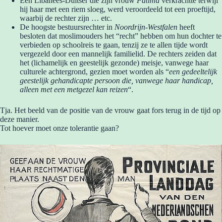
Een Libanees-Duitser die zijn vrouw
Fatima
verkrachtte terwijl
hij haar met een riem sloeg, werd veroordeeld tot een proeftijd,
waarbij de rechter zijn … etc.
De hoogste bestuursrechter in
Noordrijn-Westfalen
heeft
besloten dat moslimouders het “recht” hebben om hun dochter te
verbieden op schoolreis te gaan, tenzij ze te allen tijde wordt
vergezeld door een mannelijk familielid. De rechters zeiden dat
het (lichamelijk en geestelijk gezonde) meisje, vanwege haar
culturele achtergrond, gezien moet worden als “
een gedeeltelijk
geestelijk gehandicapte persoon die, vanwege haar handicap,
alleen met een metgezel kan reizen
“.
Tja. Het beeld van de positie van de vrouw gaat fors terug in de tijd op
deze manier.
Tot hoever moet onze tolerantie gaan?