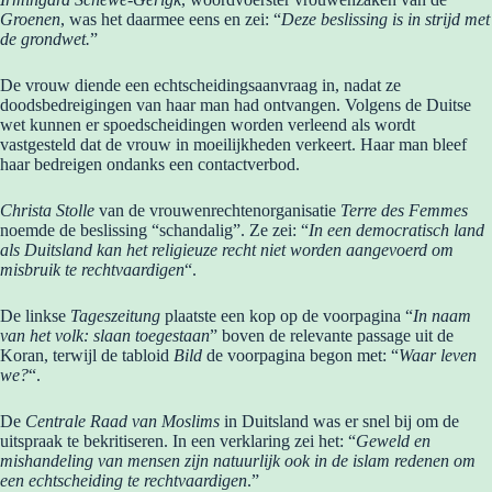
Groenen
, was het daarmee eens en zei: “
Deze beslissing is in strijd met
de grondwet.
”
De vrouw diende een echtscheidingsaanvraag in, nadat ze
doodsbedreigingen van haar man had ontvangen. Volgens de Duitse
wet kunnen er spoedscheidingen worden verleend als wordt
vastgesteld dat de vrouw in moeilijkheden verkeert. Haar man bleef
haar bedreigen ondanks een contactverbod.
Christa Stolle
van de vrouwenrechtenorganisatie
Terre des Femmes
noemde de beslissing “schandalig”. Ze zei: “
In een democratisch land
als Duitsland kan het religieuze recht niet worden aangevoerd om
misbruik te rechtvaardigen
“.
De linkse
Tageszeitung
plaatste een kop op de voorpagina “
In naam
van het volk: slaan toegestaan
” boven de relevante passage uit de
Koran, terwijl de tabloid
Bild
de voorpagina begon met: “
Waar leven
we?
“.
De
Centrale Raad van Moslims
in Duitsland was er snel bij om de
uitspraak te bekritiseren. In een verklaring zei het: “
Geweld en
mishandeling van mensen zijn natuurlijk ook in de islam redenen om
een ​​echtscheiding te rechtvaardigen
.”