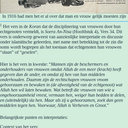
In 1916 had men het er al over dat man en vrouw gelijk moesten zijn
1
Het vers in de
Koran
dat de disciplinering van vrouwen door hun
echtgenoten vermeldt, is
Soera An-Nisa
(Hoofdstuk 4), Vers 34. Dit
vers is onderwerp geweest van aanzienlijke interpretatie en discussie
onder islamitische geleerden, met name met betrekking tot de zin die
soms wordt begrepen als het toestaan ​​dat echtgenoten hun vrouwen
“
slaan
” of “
geselen
“.
Hier is het vers in kwestie: “
Mannen zijn de beschermers en
onderhouders van vrouwen omdat Allah de een meer (kracht) heeft
gegeven dan de ander, en omdat zij hen van hun middelen
onderhouden. Daarom zijn de rechtschapen vrouwen vroom
gehoorzaam en bewaken in (de afwezigheid van de echtgenoot) wat
Allah hen wil laten bewaken. Wat betreft die vrouwen van wie u
ongehoorzaamheid vreest, vermaan hen, weiger hun bedden te delen,
en (uiteindelijk) sla hen. Maar als zij u gehoorzamen, zoek dan geen
middelen tegen hen. Voorwaar, Allah is Verheven en Groot
.”
Belangrijkste punten en interpretaties:
Context van het vers: