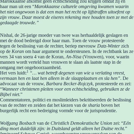
Marokkaanse afkomst geen echtscheiding zou krijgen omdat zij en
haar man uit een “
Marokkaanse culturele omgeving kwamen waarin
het niet ongewoon is dat een man het recht op lijfstraffen uitoefent op
zijn vrouw
.
Daar moest de eiseres rekening mee houden toen ze met de
gedaagde trouwde.”
Nishal, de 26-jarige moeder van twee was herhaaldelijk geslagen en
met de dood bedreigd door haar man. Toen de vrouw protesteerde
tegen de beslissing van de rechter, beriep mevrouw
Datz-Winter
zich
op de
Koran
om haar argument te ondersteunen. In de rechtbank las ze
vers 34 van soera 4 van de Koran,
An-Nisa
(Vrouwen), voor, waarin
mannen wordt verteld hun vrouwen te slaan als laatste stap in de
omgang met ongehoorzaamheid.
1
Het vers luidt:
“… wat betreft degenen van wie u verlating vreest,
vermaan hen en laat hen alleen in de slaapplaatsen en sla hen”
. De
advocaat van de vrouw,
Barbara Becker-Rojczyk
, protesteerde en zei:
“
Wanneer christenen pleiten voor een echtscheiding, gebruiken ze de
Bijbel niet.
”
Commentatoren, politici en moslimleiders bekritiseerden de beslissing
van de rechter en zeiden dat het kiezen van de
sharia
boven het
burgerlijk recht een bedreiging vormde voor de jurisprudentie.
Wolfgang Bosbach
van de
Christlich Demokratische Union
zei: “
Eén
ding moet duidelijk zijn: in Duitsland geldt alleen het Duitse recht.
”
Irmingard Schewe-Gerigk
, woordvoerster vrouwenzaken van de