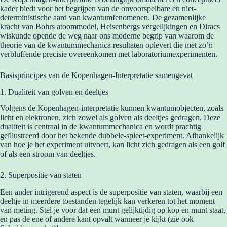
kader biedt voor het begrijpen van de onvoorspelbare en niet-
deterministische aard van kwantumfenomenen. De gezamenlijke
kracht van Bohrs atoommodel, Heisenbergs vergelijkingen en Diracs
wiskunde opende de weg naar ons moderne begrip van waarom de
theorie van de kwantummechanica resultaten oplevert die met zo’n
verbluffende precisie overeenkomen met laboratoriumexperimenten.
Basisprincipes van de Kopenhagen-Interpretatie samengevat
1. Dualiteit van golven en deeltjes
Volgens de Kopenhagen-interpretatie kunnen kwantumobjecten, zoals
licht en elektronen, zich zowel als golven als deeltjes gedragen. Deze
dualiteit is centraal in de kwantummechanica en wordt prachtig
geïllustreerd door het bekende dubbele-spleet-experiment. Afhankelijk
van hoe je het experiment uitvoert, kan licht zich gedragen als een golf
of als een stroom van deeltjes.
2. Superpositie van staten
Een ander intrigerend aspect is de superpositie van staten, waarbij een
deeltje in meerdere toestanden tegelijk kan verkeren tot het moment
van meting. Stel je voor dat een munt gelijktijdig op kop en munt staat,
en pas de ene of andere kant opvalt wanneer je kijkt (zie ook