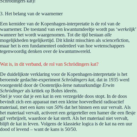
Schrödingers kat)!
3. Het belang van de waarnemer
Een kernidee van de Kopenhagen-interpretatie is de rol van de
waarnemer. De toestand van een kwantumdeeltje wordt pas ‘
werkelijk
’
wanneer het wordt waargenomen. Tot die tijd bestaan
alle
mogelijkheden tegelijkertijd. Dit klinkt misschien als sciencefiction,
maar het is een fundamenteel onderdeel van hoe wetenschappers
tegenwoordig denken over de kwantumwereld.
Wat is, in dit verband, de rol van Schrödingers kat?
De duidelijkste verklaring voor de Kopenhagen-interpretatie is het
beroemde gedachte-experiment
Schrödingers kat
, dat in 1935 werd
voorgesteld door de Oostenrijks-Ierse natuurkundige
Erwin
Schrödinger
als kritiek op Bohrs ideeën.
Stel je voor dat je een kat in een verzegelde doos stopt. In de doos
bevindt zich een apparaat met een kleine hoeveelheid radioactief
materiaal, met een
kans van 50%
dat het binnen een uur vervalt. Als
het materiaal vervalt, activeert een geigerteller een hamer die een flesje
gif verbrijzelt, waardoor de kat sterft. Als het materiaal niet vervalt,
blijft de kat in leven. Volgens de klassieke logica is de kat na een uur
dood of levend – want de kans is 50/50.