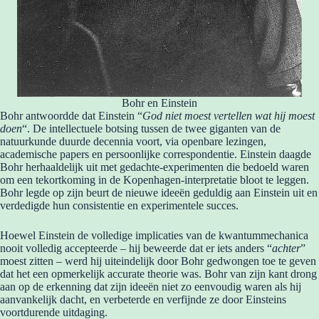
Bohr en Einstein
Bohr antwoordde dat Einstein “
God niet moest vertellen wat hij moest
doen
“. De intellectuele botsing tussen de twee giganten van de
natuurkunde duurde decennia voort, via openbare lezingen,
academische papers en persoonlijke correspondentie. Einstein daagde
Bohr herhaaldelijk uit met gedachte-experimenten die bedoeld waren
om een tekortkoming in de Kopenhagen-interpretatie bloot te leggen.
Bohr legde op zijn beurt de nieuwe ideeën geduldig aan Einstein uit en
verdedigde hun consistentie en experimentele succes.
Hoewel Einstein de volledige implicaties van de kwantummechanica
nooit volledig accepteerde – hij beweerde dat er iets anders “
achter
”
moest zitten – werd hij uiteindelijk door Bohr gedwongen toe te geven
dat het een opmerkelijk accurate theorie was. Bohr van zijn kant drong
aan op de erkenning dat zijn ideeën niet zo eenvoudig waren als hij
aanvankelijk dacht, en verbeterde en verfijnde ze door Einsteins
voortdurende uitdaging.