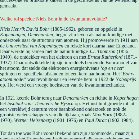
succesvolle en bruikbare kaders in de geschiedenis van de wetenschap
gemaakt.
Welke rol speelde Niels Bohr in de kwantumrevolutie?
Niels Henrik David Bohr
(1885-1962), geboren en opgeleid in
Kopenhagen, Denemarken
, begon zijn leven als natuurkundige met
onderzoek naar de structuur van atomen. Hij promoveerde in 1911 aan
de
Universiteit van Kopenhagen
en reisde kort daarna naar Engeland.
Daar werkte hij samen met de natuurkundige
J.J. Thomson
(1856-
1940), de ontdekker van het elektron en met
Ernest Rutherford
(1871-
1937). Daar ontwikkelde hij zijn inmiddels beroemde Bohr-model van
het atoom, dat stelde dat elektronen energieniveaus ‘
op en neer
‘
springen en specifieke afstanden tot een kern aanhouden. Het ‘
Bohr-
atoommodel
‘ was revolutionair en leverde hem in 1922 de
Nobelprijs
op. Het werd een vroege hoeksteen van de kwantummechanica.
In 1921 keerde Bohr terug naar
Denemarken
en richtte in
Kopenhagen
het
Instituut voor Theoretische Fysica
op. Het instituut groeide uit tot
een wereldwijd centrum voor baanbrekend onderzoek en trok de
grootste wetenschappers van die tijd aan, zoals
Max Born
(1882-
1970),
Werner Heisenberg
(1901-1976) en
Paul Dirac
(1902-1984).
Tot dan toe was Bohr vooral bekend om zijn atoommodel, maar zijn
werk aan het Kopenhagen Instituut overtrof alle verwachtingen en