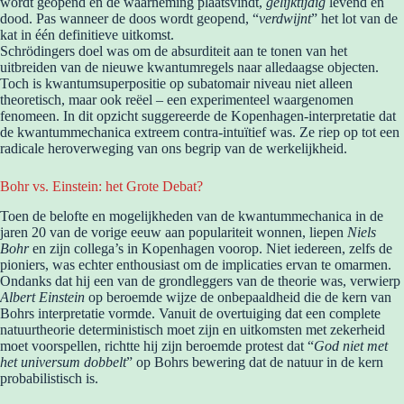
wordt geopend en de waarneming plaatsvindt,
gelijktijdig
levend en
dood. Pas wanneer de doos wordt geopend, “
verdwijnt
” het lot van de
kat in één definitieve uitkomst.
Schrödingers doel was om de absurditeit aan te tonen van het
uitbreiden van de nieuwe kwantumregels naar alledaagse objecten.
Toch is kwantumsuperpositie op subatomair niveau niet alleen
theoretisch, maar ook reëel – een experimenteel waargenomen
fenomeen. In dit opzicht suggereerde de Kopenhagen-interpretatie dat
de kwantummechanica extreem contra-intuïtief was. Ze riep op tot een
radicale heroverweging van ons begrip van de werkelijkheid.
Bohr vs. Einstein: het Grote Debat?
Toen de belofte en mogelijkheden van de kwantummechanica in de
jaren 20 van de vorige eeuw aan populariteit wonnen, liepen
Niels
Bohr
en zijn collega’s in Kopenhagen voorop. Niet iedereen, zelfs de
pioniers, was echter enthousiast om de implicaties ervan te omarmen.
Ondanks dat hij een van de grondleggers van de theorie was, verwierp
Albert Einstein
op beroemde wijze de onbepaaldheid die de kern van
Bohrs interpretatie vormde. Vanuit de overtuiging dat een complete
natuurtheorie deterministisch moet zijn en uitkomsten met zekerheid
moet voorspellen, richtte hij zijn beroemde protest dat “
God niet met
het universum dobbelt
” op Bohrs bewering dat de natuur in de kern
probabilistisch is.