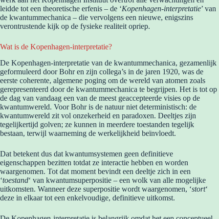
leidde tot een theoretische erfenis – de ‘
Kopenhagen-interpretatie
’ van
de kwantummechanica – die vervolgens een nieuwe, enigszins
verontrustende kijk op de fysieke realiteit opriep.
Wat is de Kopenhagen-interpretatie?
De Kopenhagen-interpretatie van de kwantummechanica, gezamenlijk
geformuleerd door Bohr en zijn collega’s in de jaren 1920, was de
eerste coherente, algemene poging om de wereld van atomen zoals
gerepresenteerd door de kwantummechanica te begrijpen. Het is tot op
de dag van vandaag een van de meest geaccepteerde visies op de
kwantumwereld. Voor Bohr is de natuur niet deterministisch: de
kwantumwereld zit vol onzekerheid en paradoxen. Deeltjes zijn
tegelijkertijd golven; ze kunnen in meerdere toestanden tegelijk
bestaan, terwijl waarneming de werkelijkheid beïnvloedt.
Dat betekent dus dat kwantumsystemen geen definitieve
eigenschappen bezitten totdat ze interactie hebben en worden
waargenomen. Tot dat moment bevindt een deeltje zich in een
‘
toestand
‘ van kwantumsuperpositie – een wolk van alle mogelijke
uitkomsten. Wanneer deze superpositie wordt waargenomen, ‘
stort
‘
deze in elkaar tot een enkelvoudige, definitieve uitkomst.
De Kopenhagen-interpretatie is belangrijk omdat het een conceptueel