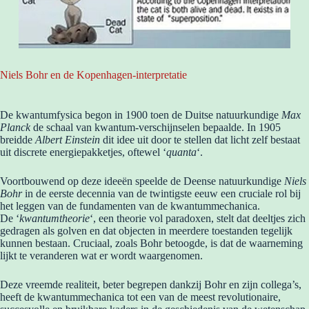
Niels Bohr en de Kopenhagen-interpretatie
De kwantumfysica begon in 1900 toen de Duitse natuurkundige
Max
Planck
de schaal van kwantum-verschijnselen bepaalde. In 1905
breidde
Albert Einstein
dit idee uit door te stellen dat licht zelf bestaat
uit discrete energiepakketjes, oftewel ‘
quanta
‘.
Voortbouwend op deze ideeën speelde de Deense natuurkundige
Niels
Bohr
in de eerste decennia van de twintigste eeuw een cruciale rol bij
het leggen van de fundamenten van de kwantummechanica.
De ‘
kwantumtheorie
‘, een theorie vol paradoxen, stelt dat deeltjes zich
gedragen als golven en dat objecten in meerdere toestanden tegelijk
kunnen bestaan. Cruciaal, zoals Bohr betoogde, is dat de waarneming
lijkt te veranderen wat er wordt waargenomen.
Deze vreemde realiteit, beter begrepen dankzij Bohr en zijn collega’s,
heeft de kwantummechanica tot een van de meest revolutionaire,