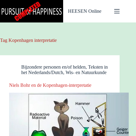
Ga
naar
HEESEN Online
de
inhoud
Tag
Kopenhagen interpretatie
Bijzondere personen en/of helden
,
Teksten in
het Nederlands/Dutch
,
Wis- en Natuurkunde
Niels Bohr en de Kopenhagen-interpretatie