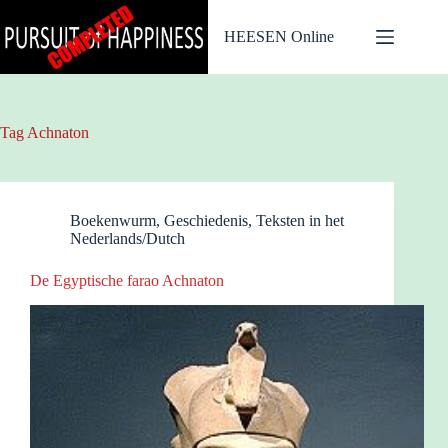
Ga
naar
HEESEN Online
de
inhoud
Tag
Achnaton
Boekenwurm
,
Geschiedenis
,
Teksten in het
Nederlands/Dutch
De Egyptische farao Achnaton