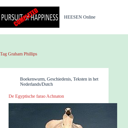
Ga
naar
de
HEESEN Online
inhoud
Tag
Graham Phillips
Boekenwurm
,
Geschiedenis
,
Teksten in het
Nederlands/Dutch
De Egyptische farao Achnaton