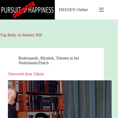
Ga
naar
HEESEN Online
de
inhoud
Tag
Betty en Barney Hill
Buitenaards
,
Mystiek
,
Teksten in het
Nederlands/Dutch
Ontvoerd door Aliens