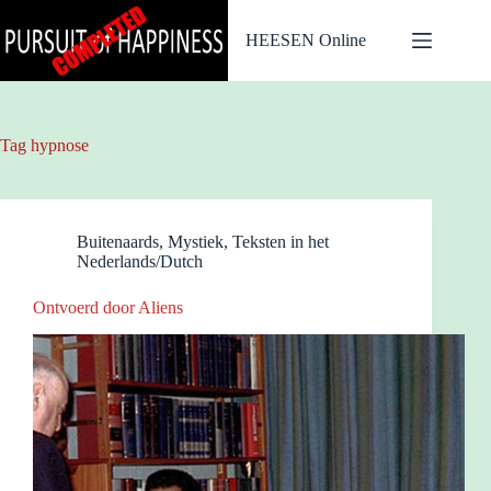
Ga
naar
HEESEN Online
de
inhoud
Tag
hypnose
Buitenaards
,
Mystiek
,
Teksten in het
Nederlands/Dutch
Ontvoerd door Aliens