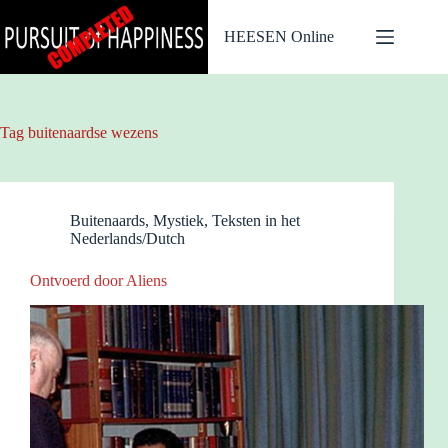
Ga
naar
HEESEN Online
de
inhoud
Tag
buitenaardse wezens
Buitenaards
,
Mystiek
,
Teksten in het
Nederlands/Dutch
Ontvoerd door Aliens