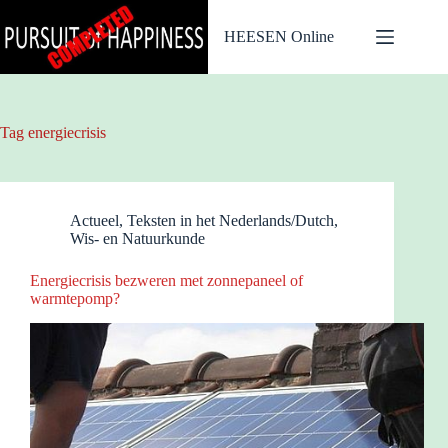
Ga
naar
HEESEN Online
de
inhoud
Tag
energiecrisis
Actueel
,
Teksten in het Nederlands/Dutch
,
Wis- en Natuurkunde
Energiecrisis bezweren met zonnepaneel of
warmtepomp?