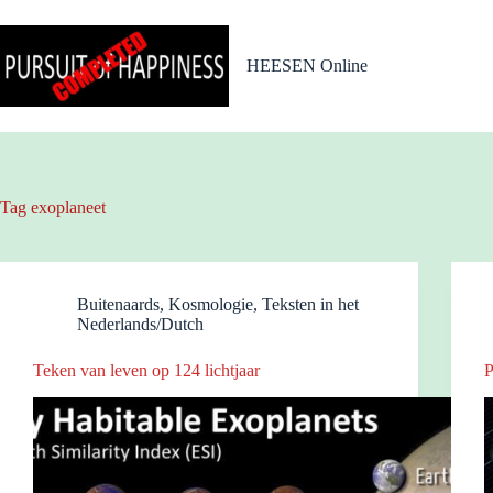
Ga
naar
de
HEESEN Online
inhoud
Tag
exoplaneet
Buitenaards
,
Kosmologie
,
Teksten in het
Nederlands/Dutch
Teken van leven op 124 lichtjaar
P