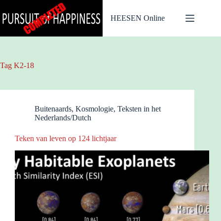
Ga
naar
HEESEN Online
de
inhoud
Tag
K2-18
Buitenaards
,
Kosmologie
,
Teksten in het
Nederlands/Dutch
Teken van leven op 124 lichtjaar