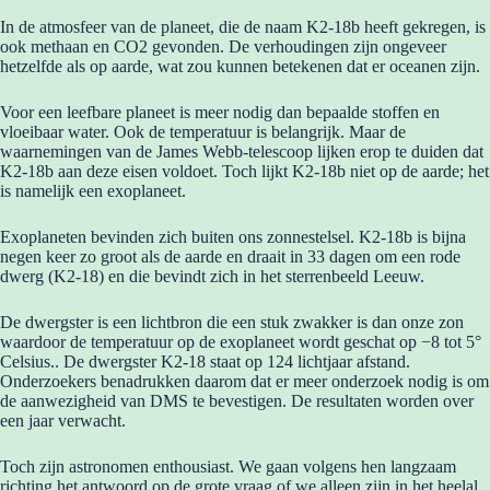
In de atmosfeer van de planeet, die de naam K2-18b heeft gekregen, is
ook methaan en CO2 gevonden. De verhoudingen zijn ongeveer
hetzelfde als op aarde, wat zou kunnen betekenen dat er oceanen zijn.
Voor een leefbare planeet is meer nodig dan bepaalde stoffen en
vloeibaar water. Ook de temperatuur is belangrijk. Maar de
waarnemingen van de James Webb-telescoop lijken erop te duiden dat
K2-18b aan deze eisen voldoet. Toch lijkt K2-18b niet op de aarde; het
is namelijk een exoplaneet.
Exoplaneten bevinden zich buiten ons zonnestelsel. K2-18b is bijna
negen keer zo groot als de aarde en draait in 33 dagen om een rode
dwerg (K2-18) en die bevindt zich in het sterrenbeeld Leeuw.
De dwergster is een lichtbron die een stuk zwakker is dan onze zon
waardoor de temperatuur op de exoplaneet wordt geschat op −8 tot 5°
Celsius.. De dwergster K2-18 staat op 124 lichtjaar afstand.
Onderzoekers benadrukken daarom dat er meer onderzoek nodig is om
de aanwezigheid van DMS te bevestigen. De resultaten worden over
een jaar verwacht.
Toch zijn astronomen enthousiast. We gaan volgens hen langzaam
richting het antwoord op de grote vraag of we alleen zijn in het heelal