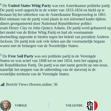
4
De
United States Whig Party
was een Amerikaanse politieke partij.
De partij werd opgericht in de winter van 1833-1834 en hield op te
bestaan bij het uitbreken van de Amerikaanse Burgeroorlog in 1861.
Het ontstaan van de partij vond plaats in een informeel kader tijdens
diners georganiseerd door
Nationaal Republikeinse
politici
zoals Henry Clay en John Quincy Adams. De partij werd gebaseerd op
het model van de Britse Whig Partij en had als voornaamste
doelstelling oppositie te bieden tegen het beleid van president Andrew
Jackson. De partij trok ook vele leden aan die voornamelijk begaan
waren met de belangen van de Noordelijke Staten.
5
De
Free Soil Party
was een politieke partij in de Verenigde
Staten en was actief van 1848 tot en met 1854, toen het opging in
de Republikeinse Partij. De partij was met name gericht op one-issue,
namelijk het stoppen van de uitbreiding van de slavernij in de
westelijke territoria van de Verenigde Staten.
Bericht Views Heesen.online:
36
VORIGE
VOLGENDE