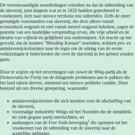
De verontwaardigde noorderlingen vreesden nu dat de uitbreiding van
de slavernij, juist datgene wat ze in 1820 hadden geprobeerd te
voorkomen, zich naar nieuwe territoria zou uitbreiden. Zelfs de meer
gematigde voorstanders van slavernij, die deze alleen vanuit
economisch oogpunt en niet vanuit moreel oogpunt bekeken, zagen de
potentie van een landelijke verspreiding ervan, die vrije arbeid en de
idealen van vrijheid en gelijkheid zou ondermijnen. Als reactie op het
geweld, dat de kranten “
Bleeding Kansas
” noemden, trokken pro- en
antislavernij-kolonisten naar de regio om de uitslag van de eerste
verkiezingen te beïnvloeden die over de slavernij in het gebied zouden
gaan.
Door te wijzen op het onvermogen van zowel de
Whig
-partij als de
Democratische Partij
om de dringende problemen aan te pakken die
het land uiteen dreven, ontstond een nieuwe politieke coalitie. Deze
bestond uit een diverse groepering, waaronder
antislavernijactivisten die zich inzetten voor de afschaffing van
de slavernij,
voormalige industriële Whigs uit het Noorden die de inmiddels
ter ziele gegane partij ontvluchtten, en
5
aanhangers van de Free Soils-beweging
die opriepen tot het
voorkomen van de uitbreiding van de slavernij naar de
westelijke gebieden.