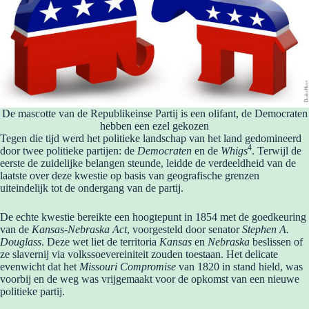
De mascotte van de Republikeinse Partij is een olifant, de Democraten
hebben een ezel gekozen
Tegen die tijd werd het politieke landschap van het land gedomineerd
4
door twee politieke partijen: de
Democraten
en de
Whigs
. Terwijl de
eerste de zuidelijke belangen steunde, leidde de verdeeldheid van de
laatste over deze kwestie op basis van geografische grenzen
uiteindelijk tot de ondergang van de partij.
De echte kwestie bereikte een hoogtepunt in 1854 met de goedkeuring
van de
Kansas-Nebraska Act
, voorgesteld door senator
Stephen A.
Douglass
. Deze wet liet de territoria
Kansas
en
Nebraska
beslissen of
ze slavernij via volkssoevereiniteit zouden toestaan. Het delicate
evenwicht dat het
Missouri Compromise
van 1820 in stand hield, was
voorbij en de weg was vrijgemaakt voor de opkomst van een nieuwe
politieke partij.