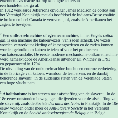
erkennen. Als reactie daarop kondigde Jefferson
een handelsembargo af.
In 1812 verklaarde Jeffersons opvolger James Madison de oorlog aan
het Verenigd Koninkrijk met als hoofddoel de Indiaans-Britse coalitie
te breken en heel Canada te veroveren, of, zoals de Amerikanen het
zagen, te bevrijden.
2
Een
ontkorrelmachine
of
egreneermachine
, in het Engels
cotton
gin
, is een machine die katoenvezels van zaden scheidt. De vezels
worden verwerkt tot kleding of katoengoederen en de zaden kunnen
worden gebruikt om katoen te telen of voor het produceren
van katoenzaadolie. De eerste moderne mechanische ontkorrelmachine
werd gemaakt door de Amerikaanse uitvinder Eli Whitney in 1793
en gepatenteerd in 1794.
De uitvinding van de ontkorrelmachine bracht een enorme verbetering
in de fabricage van katoen, waardoor de teelt ervan, en de daarbij
behorende slavernij, in de zuidelijke staten van de Verenigde Staten
een hoge vlucht nam.
3
Abolitionisme
is het streven naar afschaffing van de slavernij. In de
18e eeuw ontstonden bewegingen die ijverden voor de afschaffing van
de slavernij, zoals de
Société des amis des Noirs
in Frankrijk. In de 19e
eeuw volgden onder meer de
Anti-Slavery Society
in het Verenigd
Koninkrijk en de
Société antiesclavagiste de Belgique
in België.