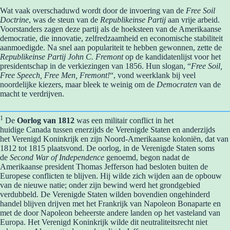
Wat vaak overschaduwd wordt door de invoering van de
Free Soil
Doctrine
, was de steun van de
Republikeinse Partij
aan vrije arbeid.
Voorstanders zagen deze partij als de hoeksteen van de Amerikaanse
democratie, die innovatie, zelfredzaamheid en economische stabiliteit
aanmoedigde. Na snel aan populariteit te hebben gewonnen, zette de
Republikeinse Partij
John C. Fremont
op de kandidatenlijst voor het
presidentschap in de verkiezingen van 1856. Hun slogan, “
Free Soil,
Free Speech, Free Men, Fremont!
“, vond weerklank bij veel
noordelijke kiezers, maar bleek te weinig om de
Democraten
van de
macht te verdrijven.
1
De
Oorlog van 1812
was een militair conflict in het
huidige Canada tussen enerzijds de Verenigde Staten en anderzijds
het Verenigd Koninkrijk en zijn Noord-Amerikaanse koloniën, dat van
1812 tot 1815 plaatsvond. De oorlog, in de Verenigde Staten soms
de
Second War of Independence
genoemd, begon nadat de
Amerikaanse president Thomas Jefferson had besloten buiten de
Europese conflicten te blijven. Hij wilde zich wijden aan de opbouw
van de nieuwe natie; onder zijn bewind werd het grondgebied
verdubbeld. De Verenigde Staten wilden bovendien ongehinderd
handel blijven drijven met het Frankrijk van Napoleon Bonaparte en
met de door Napoleon beheerste andere landen op het vasteland van
Europa. Het Verenigd Koninkrijk wilde dit neutraliteitsrecht niet