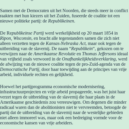
Samen met de Democraten uit het Noorden, die steeds meer in conflict
raakten met hun kiezers uit het Zuiden, fuseerde de coalitie tot een
nieuwe politieke partij: de
Republikeinen
.
De Re
publikeinse Partij
werd werkelijkheid op 20 maart 1854 in
Ripon, Wisconsin
, en bracht alle tegenstanders samen die zich niet
alleen verzetten tegen de
Kansas-Nebraska Act
, maar ook tegen de
uitbreiding van de slavernij. De naam “
Republikein
“, gekozen om te
verwijzen naar de
Amerikaanse Revolutie
en
Thomas Jeffersons
ideaal
van vrijheid zoals verwoord in de
Onafhankelijkheidsverklaring
, werd
de afwijzing van de nieuwe coalitie tegen de pro-Zuid-agenda van de
Democratische Partij,
door haar toewijding aan de principes van vrije
arbeid, individuele rechten en gelijkheid.
Hoewel het partijprogramma economische modernisering,
infrastructuurprojecten en vrije arbeid propageerde, was het juist haar
verzet tegen de uitbreiding van de slavernij die haar plaats in de
Amerikaanse geschiedenis zou vereeuwigen. Om degenen die minder
radicaal waren dan de abolitionisten niet te vervreemden, betoogde de
partij dat de uitbreiding van de slavernij naar de westelijke gebieden
niet alleen immoreel was, maar ook een bedreiging vormde voor de
economische kansen van vrije arbeiders.