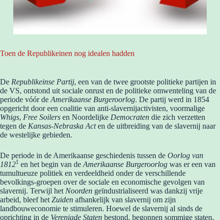
Toen de Republikeinen nog idealen hadden
De
Republikeinse Partij
, een van de twee grootste politieke partijen in
de VS, ontstond uit sociale onrust en de politieke omwenteling van de
periode vóór de
Amerikaanse Burgeroorlog
. De partij werd in 1854
opgericht door een coalitie van anti-slavernijactivisten, voormalige
Whigs
,
Free Soilers
en Noordelijke
Democraten
die zich verzetten
tegen de
Kansas-Nebraska Act
en de uitbreiding van de slavernij naar
de westelijke gebieden.
De periode in de Amerikaanse geschiedenis tussen de
Oorlog van
1
1812
en het begin van de
Amerikaanse Burgeroorlog
was er een van
tumultueuze politiek en verdeeldheid onder de verschillende
bevolkings-groepen over de sociale en economische gevolgen van
slavernij. Terwijl het
Noorden
geïndustrialiseerd was dankzij vrije
arbeid, bleef het
Zuiden
afhankelijk van slavernij om zijn
landbouweconomie te stimuleren. Hoewel de slavernij al sinds de
oprichting in de
Verenigde Staten
bestond, begonnen sommige staten,