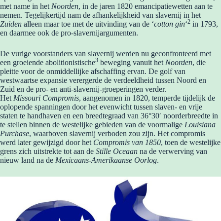
met name in het
Noorden
, in de jaren 1820 emancipatiewetten aan te
nemen. Tegelijkertijd nam de afhankelijkheid van slavernij in het
2
Zuiden
alleen maar toe met de uitvinding van de ‘
cotton gin
‘
in 1793,
en daarmee ook de pro-slavernijargumenten.
De vurige voorstanders van slavernij werden nu geconfronteerd met
3
een groeiende abolitionistische
beweging vanuit het
Noorden
, die
pleitte voor de onmiddellijke afschaffing ervan. De golf van
westwaartse expansie verergerde de verdeeldheid tussen Noord en
Zuid en de pro- en anti-slavernij-groeperingen verder.
Het
Missouri Compromis
, aangenomen in 1820, temperde tijdelijk de
oplopende spanningen door het evenwicht tussen slaven- en vrije
staten te handhaven en een breedtegraad van 36°30′ noorderbreedte in
te stellen binnen de westelijke gebieden van de voormalige
Louisiana
Purchase
, waarboven slavernij verboden zou zijn. Het compromis
werd later gewijzigd door het
Compromis van 1850
, toen de westelijke
grens zich uitstrekte tot aan de
Stille Oceaan
na de verwerving van
nieuw land na de
Mexicaans-Amerikaanse Oorlog
.