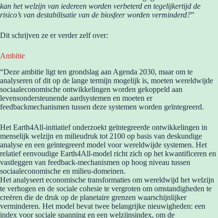
kan het welzijn van iedereen worden verbeterd en tegelijkertijd de
risico’s van destabilisatie van de biosfeer worden verminderd?
”
Dit schrijven ze er verder zelf over:
Ambitie
“Deze ambitie ligt ten grondslag aan Agenda 2030, maar om te
analyseren of dit op de lange termijn mogelijk is, moeten wereldwijde
sociaaleconomische ontwikkelingen worden gekoppeld aan
levensondersteunende aardsystemen en moeten er
feedbackmechanismen tussen deze systemen worden geïntegreerd.
Het Earth4All-initiatief onderzoekt geïntegreerde ontwikkelingen in
menselijk welzijn en milieudruk tot 2100 op basis van deskundige
analyse en een geïntegreerd model voor wereldwijde systemen. Het
relatief eenvoudige Earth4All-model richt zich op het kwantificeren en
vastleggen van feedback-mechanismen op hoog niveau tussen
sociaaleconomische en milieu-domeinen.
Het analyseert economische transformaties om wereldwijd het welzijn
te verhogen en de sociale cohesie te vergroten om omstandigheden te
creëren die de druk op de planetaire grenzen waarschijnlijker
verminderen. Het model bevat twee belangrijke nieuwigheden: een
index voor sociale spanning en een welzijnsindex, om de