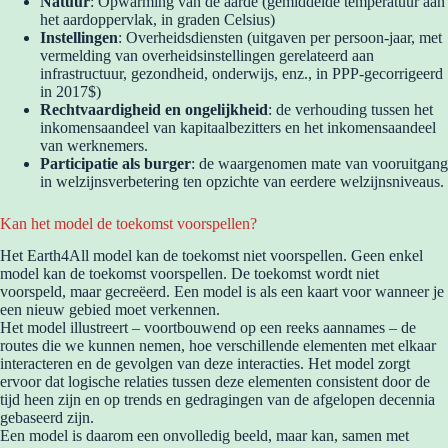
Natuur
: Opwarming van de aarde (gemiddelde temperatuur aan
het aardoppervlak, in graden Celsius)
Instellingen
: Overheidsdiensten (uitgaven per persoon-jaar, met
vermelding van overheidsinstellingen gerelateerd aan
infrastructuur, gezondheid, onderwijs, enz., in PPP-gecorrigeerd
in 2017$)
Rechtvaardigheid en ongelijkheid
: de verhouding tussen het
inkomensaandeel van kapitaalbezitters en het inkomensaandeel
van werknemers.
Participatie als burger
: de waargenomen mate van vooruitgang
in welzijnsverbetering ten opzichte van eerdere welzijnsniveaus.
Kan het model de toekomst voorspellen?
Het Earth4All model kan de toekomst niet voorspellen. Geen enkel
model kan de toekomst voorspellen. De toekomst wordt niet
voorspeld, maar gecreëerd. Een model is als een kaart voor wanneer je
een nieuw gebied moet verkennen.
Het model illustreert – voortbouwend op een reeks aannames – de
routes die we kunnen nemen, hoe verschillende elementen met elkaar
interacteren en de gevolgen van deze interacties. Het model zorgt
ervoor dat logische relaties tussen deze elementen consistent door de
tijd heen zijn en op trends en gedragingen van de afgelopen decennia
gebaseerd zijn.
Een model is daarom een onvolledig beeld, maar kan, samen met