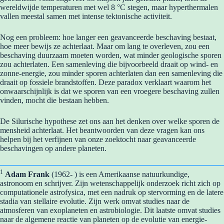
wereldwijde temperaturen met wel 8 °C stegen, maar hyperthermalen
vallen meestal samen met intense tektonische activiteit.
Nog een probleem: hoe langer een geavanceerde beschaving bestaat,
hoe meer bewijs ze achterlaat. Maar om lang te overleven, zou een
beschaving duurzaam moeten worden, wat minder geologische sporen
zou achterlaten. Een samenleving die bijvoorbeeld draait op wind- en
zonne-energie, zou minder sporen achterlaten dan een samenleving die
draait op fossiele brandstoffen. Deze paradox verklaart waarom het
onwaarschijnlijk is dat we sporen van een vroegere beschaving zullen
vinden, mocht die bestaan ​​hebben.
De Silurische hypothese zet ons aan het denken over welke sporen de
mensheid achterlaat. Het beantwoorden van deze vragen kan ons
helpen bij het verfijnen van onze zoektocht naar geavanceerde
beschavingen op andere planeten.
1
Adam Frank
(1962- ) is een Amerikaanse natuurkundige,
astronoom en schrijver. Zijn wetenschappelijk onderzoek richt zich op
computationele astrofysica, met een nadruk op stervorming en de latere
stadia van stellaire evolutie. Zijn werk omvat studies naar de
atmosferen van exoplaneten en astrobiologie. Dit laatste omvat studies
naar de algemene reactie van planeten op de evolutie van energie-