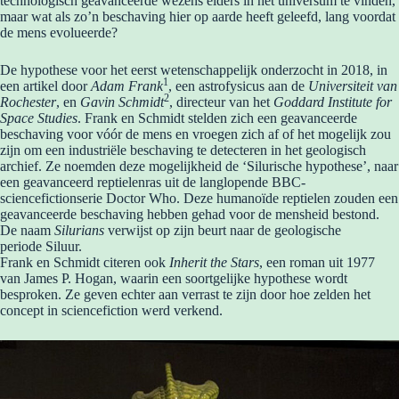
technologisch geavanceerde wezens elders in het universum te vinden,
maar wat als zo’n beschaving hier op aarde heeft geleefd, lang voordat
de mens evolueerde?
De hypothese voor het eerst wetenschappelijk onderzocht in 2018, in
1
een artikel door
Adam Frank
, een astrofysicus aan de
Universiteit van
2
Rochester
, en
Gavin Schmidt
, directeur van het
Goddard Institute for
Space Studies
. Frank en Schmidt stelden zich een geavanceerde
beschaving voor vóór de mens en vroegen zich af of het mogelijk zou
zijn om een industriële beschaving te detecteren in het geologisch
archief. Ze noemden deze mogelijkheid de ‘Silurische hypothese’, naar
een geavanceerd reptielenras uit de langlopende BBC-
sciencefictionserie Doctor Who. Deze humanoïde reptielen zouden een
geavanceerde beschaving hebben gehad voor de mensheid bestond.
De naam
Silurians
verwijst op zijn beurt naar de geologische
periode Siluur.
Frank en Schmidt citeren ook
Inherit the Stars
, een roman uit 1977
van James P. Hogan, waarin een soortgelijke hypothese wordt
besproken. Ze geven echter aan verrast te zijn door hoe zelden het
concept in sciencefiction werd verkend.