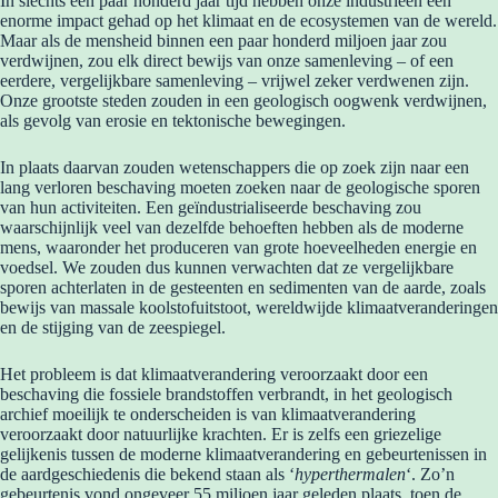
In slechts een paar honderd jaar tijd hebben onze industrieën een
enorme impact gehad op het klimaat en de ecosystemen van de wereld.
Maar als de mensheid binnen een paar honderd miljoen jaar zou
verdwijnen, zou elk direct bewijs van onze samenleving – of een
eerdere, vergelijkbare samenleving – vrijwel zeker verdwenen zijn.
Onze grootste steden zouden in een geologisch oogwenk verdwijnen,
als gevolg van erosie en tektonische bewegingen.
In plaats daarvan zouden wetenschappers die op zoek zijn naar een
lang verloren beschaving moeten zoeken naar de geologische sporen
van hun activiteiten. Een geïndustrialiseerde beschaving zou
waarschijnlijk veel van dezelfde behoeften hebben als de moderne
mens, waaronder het produceren van grote hoeveelheden energie en
voedsel. We zouden dus kunnen verwachten dat ze vergelijkbare
sporen achterlaten in de gesteenten en sedimenten van de aarde, zoals
bewijs van massale koolstofuitstoot, wereldwijde klimaatveranderingen
en de stijging van de zeespiegel.
Het probleem is dat klimaatverandering veroorzaakt door een
beschaving die fossiele brandstoffen verbrandt, in het geologisch
archief moeilijk te onderscheiden is van klimaatverandering
veroorzaakt door natuurlijke krachten. Er is zelfs een griezelige
gelijkenis tussen de moderne klimaatverandering en gebeurtenissen in
de aardgeschiedenis die bekend staan ​​als ‘
hyperthermalen
‘. Zo’n
gebeurtenis vond ongeveer 55 miljoen jaar geleden plaats, toen de