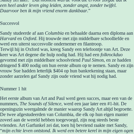
een heel ander leven ging leiden, zonder angst, zonder twijfel.
Daarvoor ben ik mijn vriend enorm dankbaar
.”
Succesvol
Sandy studeerde af aan
Columbia
en behaalde daarna een diploma aan
Harvard
en
Oxford
. Hij trouwde met zijn middelbare schoolliefde en
werd een uiterst succesvolle ondernemer en filantroop.
Terwijl hij in Oxford was, kreeg Sandy een telefoontje van Art. Deze
keer was Art degene die hulp nodig had. Hij had een
folkrockduo
gevormd met zijn middelbare schoolvriend
Paul Simo
n, en ze hadden
dringend $ 400 nodig om hun eerste album op te nemen. Sandy en zijn
vrouw Sue hadden letterlijk $404 op hun bankrekening staan, maar
zonder aarzelen gaf Sandy zijn oude vriend wat hij nodig had.
Nummer 1 hit
Het eerste album van Art and Paul werd geen succes, maar een van de
nummers,
The Sounds of Silence
, werd een jaar later een #1-hit. De
openingszin weergalmde de manier waarop Sandy Art altijd begroette.
De twee afgestudeerden van Columbia, die elk op hun eigen manier
zoveel aan de wereld hebben toegevoegd, zijn nog steeds beste
vrienden. Art Garfunkel zei dat, toen hij bevriend raakte met Sandy,
“
mijn echte leven ontstond. Ik werd een betere kerel in mijn eigen ogen