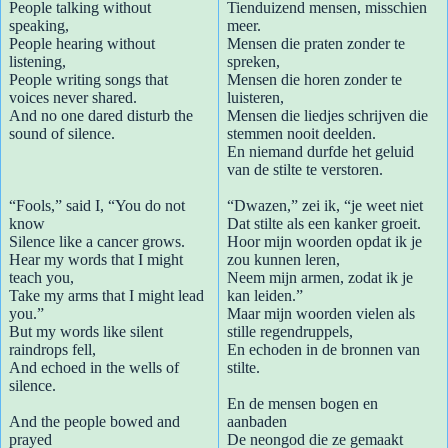
People talking without
Tienduizend mensen, misschien
speaking,
meer.
People hearing without
Mensen die praten zonder te
listening,
spreken,
People writing songs that
Mensen die horen zonder te
voices never shared.
luisteren,
And no one dared disturb the
Mensen die liedjes schrijven die
sound of silence.
stemmen nooit deelden.
En niemand durfde het geluid
van de stilte te verstoren.
“Fools,” said I, “You do not
“Dwazen,” zei ik, “je weet niet
know
Dat stilte als een kanker groeit.
Silence like a cancer grows.
Hoor mijn woorden opdat ik je
Hear my words that I might
zou kunnen leren,
teach you,
Neem mijn armen, zodat ik je
Take my arms that I might lead
kan leiden.”
you.”
Maar mijn woorden vielen als
But my words like silent
stille regendruppels,
raindrops fell,
En echoden in de bronnen van
And echoed in the wells of
stilte.
silence.
En de mensen bogen en
And the people bowed and
aanbaden
prayed
De neongod die ze gemaakt