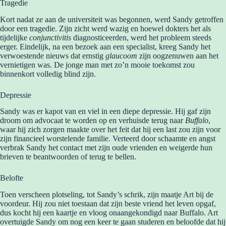
Tragedie
Kort nadat ze aan de universiteit was begonnen, werd Sandy getroffen
door een tragedie. Zijn zicht werd wazig en hoewel dokters het als
tijdelijke
conjunctivitis
diagnosticeerden, werd het probleem steeds
erger. Eindelijk, na een bezoek aan een specialist, kreeg Sandy het
verwoestende nieuws dat ernstig
glaucoom
zijn oogzenuwen aan het
vernietigen was. De jonge man met zo’n mooie toekomst zou
binnenkort volledig blind zijn.
Depressie
Sandy was er kapot van en viel in een diepe depressie. Hij gaf zijn
droom om advocaat te worden op en verhuisde terug naar
Buffalo
,
waar hij zich zorgen maakte over het feit dat hij een last zou zijn voor
zijn financieel worstelende familie. Verteerd door schaamte en angst
verbrak Sandy het contact met zijn oude vrienden en weigerde hun
brieven te beantwoorden of terug te bellen.
Belofte
Toen verscheen plotseling, tot Sandy’s schrik, zijn maatje Art bij de
voordeur. Hij zou niet toestaan dat zijn beste vriend het leven opgaf,
dus kocht hij een kaartje en vloog onaangekondigd naar Buffalo. Art
overtuigde Sandy om nog een keer te gaan studeren en beloofde dat hij