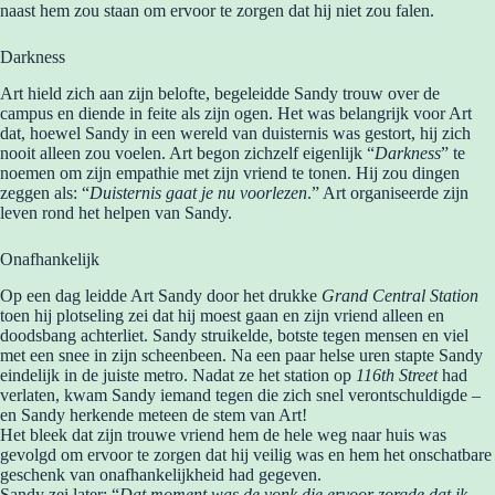
naast hem zou staan om ervoor te zorgen dat hij niet zou falen.
Darkness
Art hield zich aan zijn belofte, begeleidde Sandy trouw over de
campus en diende in feite als zijn ogen. Het was belangrijk voor Art
dat, hoewel Sandy in een wereld van duisternis was gestort, hij zich
nooit alleen zou voelen. Art begon zichzelf eigenlijk “
Darkness
” te
noemen om zijn empathie met zijn vriend te tonen. Hij zou dingen
zeggen als: “
Duisternis gaat je nu voorlezen
.” Art organiseerde zijn
leven rond het helpen van Sandy.
Onafhankelijk
Op een dag leidde Art Sandy door het drukke
Grand Central Station
toen hij plotseling zei dat hij moest gaan en zijn vriend alleen en
doodsbang achterliet. Sandy struikelde, botste tegen mensen en viel
met een snee in zijn scheenbeen. Na een paar helse uren stapte Sandy
eindelijk in de juiste metro. Nadat ze het station op
116th Street
had
verlaten, kwam Sandy iemand tegen die zich snel verontschuldigde –
en Sandy herkende meteen de stem van Art!
Het bleek dat zijn trouwe vriend hem de hele weg naar huis was
gevolgd om ervoor te zorgen dat hij veilig was en hem het onschatbare
geschenk van onafhankelijkheid had gegeven.
Sandy zei later: “
Dat moment was de vonk die ervoor zorgde dat ik