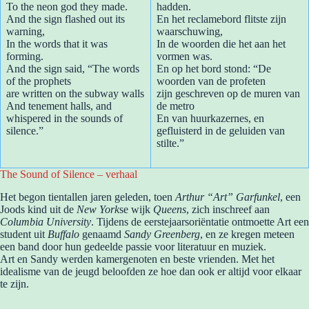
To the neon god they made.
hadden.
And the sign flashed out its
En het reclamebord flitste zijn
warning,
waarschuwing,
In the words that it was
In de woorden die het aan het
forming.
vormen was.
And the sign said, “The words
En op het bord stond: “De
of the prophets
woorden van de profeten
are written on the subway walls
zijn geschreven op de muren van
And tenement halls, and
de metro
whispered in the sounds of
En van huurkazernes, en
silence.”
gefluisterd in de geluiden van
stilte.”
The Sound of Silence – verhaal
Het begon tientallen jaren geleden, toen
Arthur “Art” Garfunkel
, een
Joods kind uit de
New York
se wijk
Queens
, zich inschreef aan
Columbia University
. Tijdens de eerstejaarsoriëntatie ontmoette Art een
student uit
Buffalo
genaamd
Sandy Greenberg
, en ze kregen meteen
een band door hun gedeelde passie voor literatuur en muziek.
Art en Sandy werden kamergenoten en beste vrienden. Met het
idealisme van de jeugd beloofden ze hoe dan ook er altijd voor elkaar
te zijn.