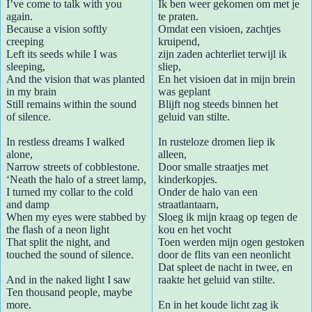
I’ve come to talk with you
Ik ben weer gekomen om met je
again.
te praten.
Because a vision softly
Omdat een visioen, zachtjes
creeping
kruipend,
Left its seeds while I was
zijn zaden achterliet terwijl ik
sleeping,
sliep,
And the vision that was planted
En het visioen dat in mijn brein
in my brain
was geplant
Still remains within the sound
Blijft nog steeds binnen het
of silence.
geluid van stilte.
In restless dreams I walked
In rusteloze dromen liep ik
alone,
alleen,
Narrow streets of cobblestone.
Door smalle straatjes met
‘Neath the halo of a street lamp,
kinderkopjes.
I turned my collar to the cold
Onder de halo van een
and damp
straatlantaarn,
When my eyes were stabbed by
Sloeg ik mijn kraag op tegen de
the flash of a neon light
kou en het vocht
That split the night, and
Toen werden mijn ogen gestoken
touched the sound of silence.
door de flits van een neonlicht
Dat spleet de nacht in twee, en
And in the naked light I saw
raakte het geluid van stilte.
Ten thousand people, maybe
more.
En in het koude licht zag ik