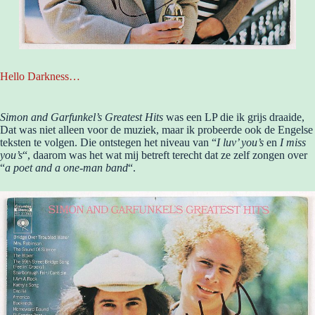
Hello Darkness…
Simon and Garfunkel’s Greatest Hits
was een LP die ik grijs draaide,
Dat was niet alleen voor de muziek, maar ik probeerde ook de Engelse
teksten te volgen. Die ontstegen het niveau van “
I luv’ you’s
en
I miss
you’s
“, daarom was het wat mij betreft terecht dat ze zelf zongen over
“
a poet and a one-man band
“.