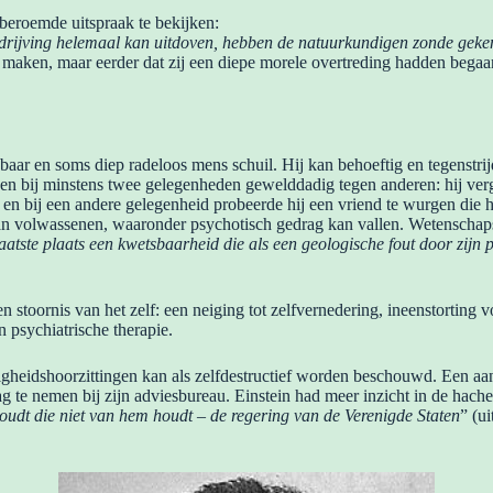
beroemde uitspraak te bekijken:
rdrijving helemaal kan uitdoven, hebben de natuurkundigen zonde gekend;
 maken, maar eerder dat zij een diepe morele overtreding hadden begaan
 en soms diep radeloos mens schuil. Hij kan behoeftig en tegenstrijdig
l en bij minstens twee gelegenheden gewelddadig tegen anderen: hij ver
, en bij een andere gelegenheid probeerde hij een vriend te wurgen die 
 van volwassenen, waaronder psychotisch gedrag kan vallen. Wetenschap
aatste plaats een kwetsbaarheid die als een geologische fout door zijn 
stoornis van het zelf: een neiging tot zelfvernedering, ineenstorting vo
 psychiatrische therapie.
gheidshoorzittingen kan als zelfdestructief worden beschouwd. Een aan
g te nemen bij zijn adviesbureau. Einstein had meer inzicht in de hach
udt die niet van hem houdt – de regering van de Verenigde Staten
” (u