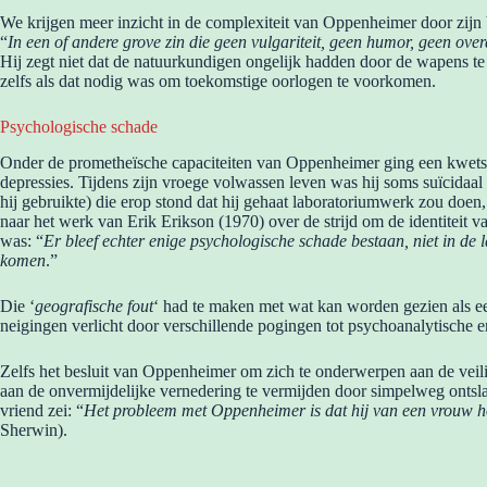
We krijgen meer inzicht in de complexiteit van Oppenheimer door zijn 
“
In een of andere grove zin die geen vulgariteit, geen humor, geen ove
Hij zegt niet dat de natuurkundigen ongelijk hadden door de wapens te
zelfs als dat nodig was om toekomstige oorlogen te voorkomen.
Psychologische schade
Onder de prometheïsche capaciteiten van Oppenheimer ging een kwetsbaar
depressies. Tijdens zijn vroege volwassen leven was hij soms suïcidaa
hij gebruikte) die erop stond dat hij gehaat laboratoriumwerk zou doen
naar het werk van Erik Erikson (1970) over de strijd om de identiteit
was: “
Er bleef echter enige psychologische schade bestaan, niet in de l
komen
.”
Die ‘
geografische fout
‘ had te maken met wat kan worden gezien als een 
neigingen verlicht door verschillende pogingen tot psychoanalytische en
Zelfs het besluit van Oppenheimer om zich te onderwerpen aan de veili
aan de onvermijdelijke vernedering te vermijden door simpelweg ontsla
vriend zei: “
Het probleem met Oppenheimer is dat hij van een vrouw ho
Sherwin).