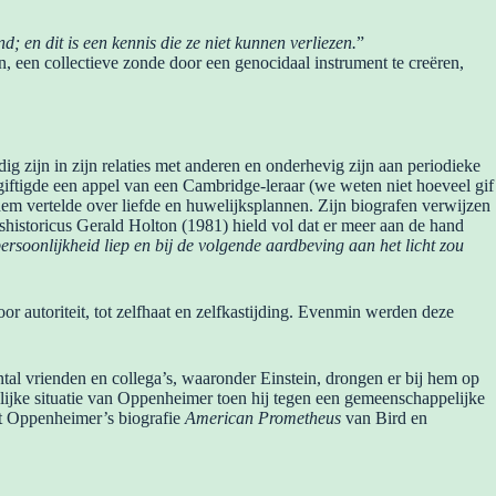
 en dit is een kennis die ze niet kunnen verliezen.
”
, een collectieve zonde door een genocidaal instrument te creëren,
 zijn in zijn relaties met anderen en onderhevig zijn aan periodieke
giftigde een appel van een Cambridge-leraar (we weten niet hoeveel gif
hem vertelde over liefde en huwelijksplannen. Zijn biografen verwijzen
shistoricus Gerald Holton (1981) hield vol dat er meer aan de hand
persoonlijkheid liep en bij de volgende aardbeving aan het licht zou
or autoriteit, tot zelfhaat en zelfkastijding. Evenmin werden deze
tal vrienden en collega’s, waaronder Einstein, drongen er bij hem op
elijke situatie van Oppenheimer toen hij tegen een gemeenschappelijke
it Oppenheimer’s biografie
American Prometheus
van Bird en