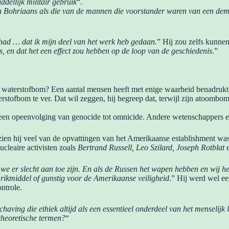
ellijk militair gebruik
“.
 Bohriaans als die van de mannen die voorstander waren van een demons
gehad … dat ik mijn deel van het werk heb gedaan.
” Hij zou zelfs kunne
s, en dat het een effect zou hebben op de loop van de geschiedenis
.”
waterstofbom? Een aantal mensen heeft met enige waarheid benadrukt 
rstofbom te ver. Dat wil zeggen, hij begreep dat, terwijl zijn atoomb
 een opeenvolging van genocide tot omnicide. Andere wetenschappers en
gezien hij veel van de opvattingen van het Amerikaanse establishment wa
ucleaire activisten zoals
Bertrand Russell, Leo Szilard, Joseph Rotblat
we er slecht aan toe zijn. En als de Russen het wapen hebben en wij he
hrikmiddel of gunstig voor de Amerikaanse veiligheid
.” Hij werd wel e
ntrole.
aving die ethiek altijd als een essentieel onderdeel van het menselijk
ltheoretische termen?
“