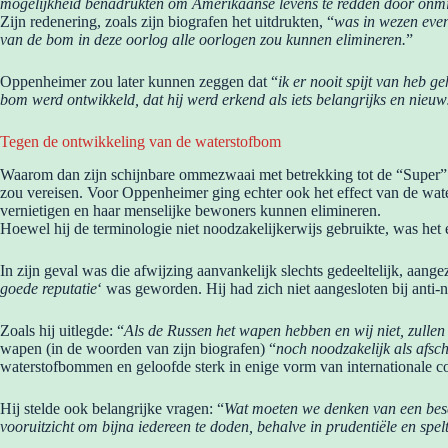
mogelijkheid benadrukten om Amerikaanse levens te redden door onmidd
Zijn redenering, zoals zijn biografen het uitdrukten, “
was in wezen even
van de bom in deze oorlog alle oorlogen zou kunnen elimineren.
”
Oppenheimer zou later kunnen zeggen dat “
ik er nooit spijt van heb 
bom werd ontwikkeld, dat hij werd erkend als iets belangrijks en nieuw
Tegen de ontwikkeling van de waterstofbom
Waarom dan zijn schijnbare ommezwaai met betrekking tot de “Super” 
zou vereisen. Voor Oppenheimer ging echter ook het effect van de wate
vernietigen en haar menselijke bewoners kunnen elimineren.
Hoewel hij de terminologie niet noodzakelijkerwijs gebruikte, was het
In zijn geval was die afwijzing aanvankelijk slechts gedeeltelijk, aan
goede reputatie
‘ was geworden. Hij had zich niet aangesloten bij anti-n
Zoals hij uitlegde: “
Als de Russen het wapen hebben en wij niet, zullen 
wapen (in de woorden van zijn biografen) “
noch noodzakelijk als afsc
waterstofbommen en geloofde sterk in enige vorm van internationale co
Hij stelde ook belangrijke vragen: “
Wat moeten we denken van een besch
vooruitzicht om bijna iedereen te doden, behalve in prudentiële en spe