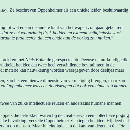
wsky
. Ze beschreven Oppenheimer als een unieke leider, besluitvaardig
ng tot wat er aan de andere kant van het wapen zou gaan gebeuren.
s dat ze het waanzinnig druk hadden en extreem veiligheidsbewust
pparaat te produceren dat een einde aan de oorlog zou maken.
“
gesprekken met
Niels Bohr,
de gerespecteerde Deense natuurkundige die
kkeld, het idee dat twee heel verschillende bevindingen in de
eld: materie kan nauwkeurig worden weergegeven door deeltjes maar
en, zou het een nieuwe dimensie van vernietiging brengen, maar zou
en Oppenheimer was een doodswapen dat ook een einde zou kunnen
twee van zulke intellectuele reuzen en anderszins humane mannen.
ppers die betrokken waren bij de creatie ervan een collectieve poging
lijke bevolking, verzette Oppenheimer zich tegen het idee. Hij deed dat
 ervan op mensen. Maar hij eindigde aan de kant van degenen die “
de