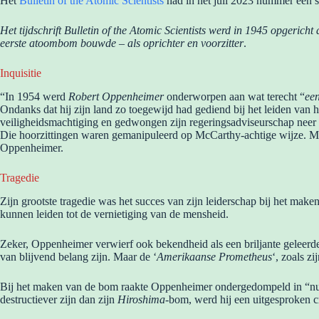
Het
Bulletin of the Atomic Scientists
had in het juli 2023 nummer een s
Het tijdschrift Bulletin of the Atomic Scientists werd in 1945 opgeri
eerste atoombom bouwde – als oprichter en voorzitter
.
Inquisitie
“In 1954 werd
Robert Oppenheimer
onderworpen aan wat terecht “
ee
Ondanks dat hij zijn land zo toegewijd had gediend bij het leiden van
veiligheidsmachtiging en gedwongen zijn regeringsadviseurschap neer 
Die hoorzittingen waren gemanipuleerd op McCarthy-achtige wijze. Maa
Oppenheimer.
Tragedie
Zijn grootste tragedie was het succes van zijn leiderschap bij het ma
kunnen leiden tot de vernietiging van de mensheid.
Zeker, Oppenheimer verwierf ook bekendheid als een briljante geleerd
van blijvend belang zijn. Maar de ‘
Amerikaanse Prometheus
‘, zoals z
Bij het maken van de bom raakte Oppenheimer ondergedompeld in “nuc
destructiever zijn dan zijn
Hiroshima
-bom, werd hij een uitgesproken cr