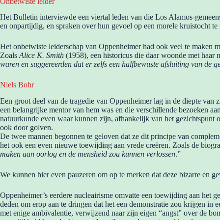
Onbetwiste leider
Het Bulletin interviewde een viertal leden van die Los Alamos-gemee
en onpartijdig, en spraken over hun gevoel op een morele kruistocht t
Het onbetwiste leiderschap van Oppenheimer had ook veel te maken m
Zoals
Alice K. Smith
(1958), een historicus die daar woonde met haar n
waren en suggereerden dat er zelfs een halfbewuste afsluiting van de 
Niels Bohr
Een groot deel van de tragedie van Oppenheimer lag in de diepte van
een belangrijke mentor van hem was en die verschillende bezoeken aan 
natuurkunde even waar kunnen zijn, afhankelijk van het gezichtspunt
ook door golven.
De twee mannen begonnen te geloven dat ze dit principe van compleme
het ook een even nieuwe toewijding aan vrede creëren. Zoals de biogr
maken aan oorlog en de mensheid zou kunnen verlossen
.”
We kunnen hier even pauzeren om op te merken dat deze bizarre en ge
Oppenheimer’s eerdere nucleairisme omvatte een toewijding aan het geb
deden om erop aan te dringen dat het een demonstratie zou krijgen in e
met enige ambivalentie, verwijzend naar zijn eigen “angst” over de bo