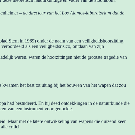
r deze theoretisch natuurkundige en vader van de atoombom.
penheimer
– de directeur van het Los Alamos-laboratorium dat de
ad Stern in 1969) onder de naam van een veiligheidshoorzitting.
 veroordeeld als een veiligheidsrisico, ontdaan van zijn
elijk waren, waren de hoorzittingen niet de grootste tragedie van
ns kwamen het best tot uiting bij het bouwen van het wapen dat zou
opa had bestudeerd. En hij deed ontdekkingen in de natuurkunde die
eëren van een instrument voor genocide.
id. Maar met de latere ontwikkeling van wapens die duizend keer
le critici.