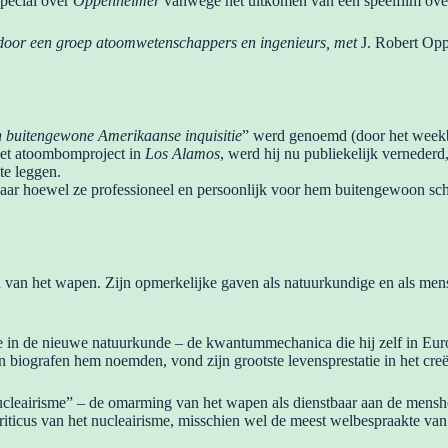
pecial over
Oppenheimer
vanwege het uitkomen van een speelfilm ove
cht door een groep atoomwetenschappers en ingenieurs, met
J. Robert Op
n buitengewone Amerikaanse inquisitie
” werd genoemd (door het weekbl
 het atoombomproject in
Los Alamos
, werd hij nu publiekelijk vernederd,
te leggen.
r hoewel ze professioneel en persoonlijk voor hem buitengewoon schad
ken van het wapen. Zijn opmerkelijke gaven als natuurkundige en als me
e in de nieuwe natuurkunde – de kwantummechanica die hij zelf in Eur
ijn biografen hem noemden, vond zijn grootste levensprestatie in het cr
leairisme” – de omarming van het wapen als dienstbaar aan de menshe
iticus van het nucleairisme, misschien wel de meest welbespraakte van al