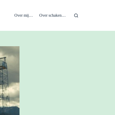
Over mij…
Over schaken…