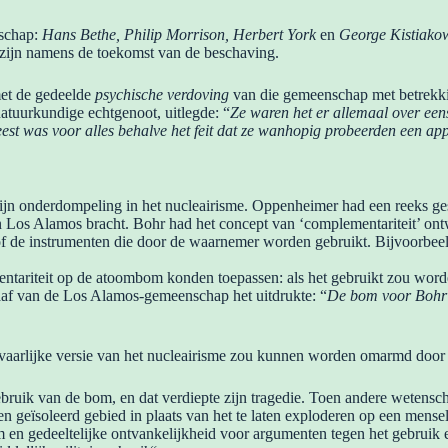
nschap:
Hans Bethe, Philip Morrison, Herbert York
en
George Kistiako
e zijn namens de toekomst van de beschaving.
et de gedeelde
psychische verdoving
van die gemeenschap met betrekki
atuurkundige echtgenoot, uitlegde: “
Ze waren het er allemaal over een
geest was voor alles behalve het feit dat ze wanhopig probeerden een a
 zijn onderdompeling in het nucleairisme. Oppenheimer had een reeks 
Los Alamos bracht. Bohr had het concept van ‘complementariteit’ ontwi
 of de instrumenten die door de waarnemer worden gebruikt. Bijvoorbe
ntariteit op de atoombom konden toepassen: als het gebruikt zou word
aaf van de Los Alamos-gemeenschap het uitdrukte: “
De bom voor Bohr 
vaarlijke versie van het nucleairisme zou kunnen worden omarmd door 
ruik van de bom, en dat verdiepte zijn tragedie. Toen andere wetenscha
en geïsoleerd gebied in plaats van het te laten exploderen op een mense
m en gedeeltelijke ontvankelijkheid voor argumenten tegen het gebruik