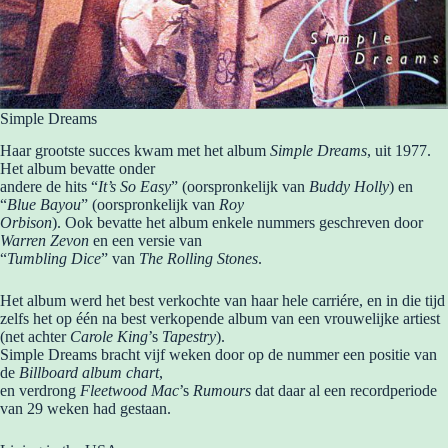
Simple Dreams
Haar grootste succes kwam met het album
Simple Dreams
, uit 1977.
Het album bevatte onder
andere de hits “
It’s So Easy
” (oorspronkelijk van
Buddy Holly
) en
“
Blue Bayou
” (oorspronkelijk van
Roy
Orbison
). Ook bevatte het album enkele nummers geschreven door
Warren Zevon
en een versie van
“
Tumbling Dice
” van
The Rolling Stones
.
Het album werd het best verkochte van haar hele carriére, en in die tijd
zelfs het op één na best verkopende album van een vrouwelijke artiest
(net achter
Carole King
’s
Tapestry
).
Simple Dreams bracht vijf weken door op de nummer een positie van
de
Billboard album chart
,
en verdrong
Fleetwood Mac
’s
Rumours
dat daar al een recordperiode
van 29 weken had gestaan.