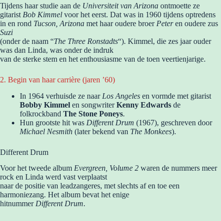
Tijdens haar studie aan de
Universiteit van Arizona
ontmoette ze
gitarist
Bob Kimmel
voor het eerst. Dat was in 1960 tijdens optredens
in en rond
Tucson, Arizona
met haar oudere broer
Peter
en oudere zus
Suzi
(onder de naam “
The Three Ronstadts
“). Kimmel, die zes jaar ouder
was dan Linda, was onder de indruk
van de sterke stem en het enthousiasme van de toen veertienjarige.
2. Begin van haar carrière (jaren ’60)
In 1964 verhuisde ze naar
Los Angeles
en vormde met gitarist
Bobby Kimmel
en songwriter
Kenny Edwards
de
folkrockband
The Stone Poneys
.
Hun grootste hit was
Different Drum
(1967), geschreven door
Michael Nesmith
(later bekend van
The Monkees
).
Different Drum
Voor het tweede album
Evergreen, Volume 2
waren de nummers meer
rock en Linda werd vast verplaatst
naar de positie van leadzangeres, met slechts af en toe een
harmoniezang. Het album bevat het enige
hitnummer
Different Drum
.