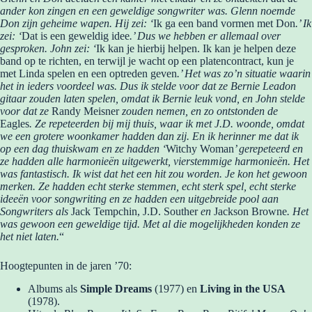
ander kon zingen en een geweldige songwriter was. Glenn noemde
Don zijn geheime wapen. Hij zei: ‘
Ik ga een band vormen met Don
.’ Ik
zei: ‘
Dat is een geweldig idee
.’ Dus we hebben er allemaal over
gesproken. John zei: ‘
Ik kan je hierbij helpen. Ik kan je helpen deze
band op te richten, en terwijl je wacht op een platencontract, kun je
met Linda spelen en een optreden geven
.’ Het was zo’n situatie waarin
het in ieders voordeel was. Dus ik stelde voor dat ze Bernie Leadon
gitaar zouden laten spelen, omdat ik Bernie leuk vond, en John stelde
voor dat ze
Randy Meisner
zouden nemen, en zo ontstonden de
Eagles
. Ze repeteerden bij mij thuis, waar ik met J.D. woonde, omdat
we een grotere woonkamer hadden dan zij. En ik herinner me dat ik
op een dag thuiskwam en ze hadden ‘
Witchy Woman
’ gerepeteerd en
ze hadden alle harmonieën uitgewerkt, vierstemmige harmonieën. Het
was fantastisch. Ik wist dat het een hit zou worden. Je kon het gewoon
merken. Ze hadden echt sterke stemmen, echt sterk spel, echt sterke
ideeën voor songwriting en ze hadden een uitgebreide pool aan
Songwriters als
Jack Tempchin, J.D. Souther
en
Jackson Browne
. Het
was gewoon een geweldige tijd. Met al die mogelijkheden konden ze
het niet laten.
“
Hoogtepunten in de jaren ’70:
Albums als
Simple Dreams
(1977) en
Living in the USA
(1978).