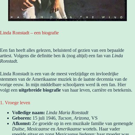
Linda Ronstadt – een biografie
Een fan heeft alles gelezen, beluisterd of gezien van een bepaalde
artiest. Volgens die definitie ben ik (nog altijd) een fan van
Linda
Ronstadt.
Linda Ronstadt is een van de meest veelzijdige en invloedrijke
stemmen van de Amerikaanse muziek in de laatste decennia van de
vorige eeuw. In mijn middelbare schooljaren werd ik een fan. Hier
volgt een
uitgebreide biografie
van haar leven, carrière en betekenis.
1. Vroege leven
Volledige naam:
Linda Maria Ronstadt
Geboren:
15 juli 1946,
Tucson, Arizona,
VS
Afkomst:
Ze groeide op in een muzikale familie van gemengde
Duitse, Mexicaanse
en
Amerikaanse
wortels. Haar vader
speelde gitaar en zong Mexicaanse liederen; haar moeder was