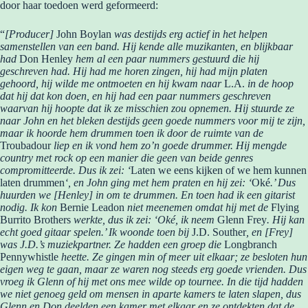
door haar toedoen werd geformeerd:
“
[Producer]
John Boylan
was destijds erg actief in het helpen
samenstellen van een band. Hij kende alle muzikanten, en blijkbaar
had
Don Henley
hem al een paar nummers gestuurd die hij
geschreven had. Hij had me horen zingen, hij had mijn platen
gehoord, hij wilde me ontmoeten en hij kwam naar
L.A.
in de hoop
dat hij dat kon doen, en hij had een paar nummers geschreven
waarvan hij hoopte dat ik ze misschien zou opnemen. Hij stuurde ze
naar John en het bleken destijds geen goede nummers voor mij te zijn,
maar ik hoorde hem drummen toen ik door de ruimte van de
Troubadour
liep en ik vond hem zo’n goede drummer. Hij mengde
country met rock op een manier die geen van beide genres
compromitteerde. Dus ik zei: ‘
Laten we eens kijken of we hem kunnen
laten drummen
‘, en John ging met hem praten en hij zei: ‘
Oké
.’ Dus
huurden we [Henley] in om te drummen. En toen had ik een gitarist
nodig. Ik kon
Bernie Leadon
niet meenemen omdat hij met de
Flying
Burrito Brothers
werkte, dus ik zei: ‘Oké, ik neem
Glenn Frey
. Hij kan
echt goed gitaar spelen.’ Ik woonde toen bij
J.D. Souther
, en [Frey]
was J.D.’s muziekpartner. Ze hadden een groep die
Longbranch
Pennywhistle
heette. Ze gingen min of meer uit elkaar; ze besloten hun
eigen weg te gaan, maar ze waren nog steeds erg goede vrienden. Dus
vroeg ik Glenn of hij met ons mee wilde op tournee. In die tijd hadden
we niet genoeg geld om mensen in aparte kamers te laten slapen, dus
Glenn en Don deelden een kamer met elkaar en ze ontdekten dat de