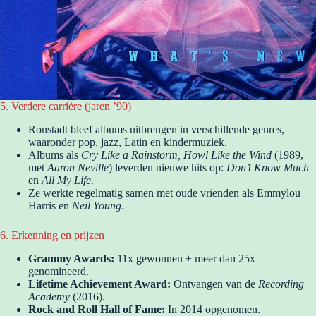
5. Verdere carrière (jaren ’90)
Ronstadt bleef albums uitbrengen in verschillende genres,
waaronder pop, jazz, Latin en kindermuziek.
Albums als
Cry Like a Rainstorm, Howl Like the Wind
(1989,
met
Aaron Neville
) leverden nieuwe hits op:
Don’t Know Much
en
All My Life
.
Ze werkte regelmatig samen met oude vrienden als Emmylou
Harris en
Neil Young
.
6. Erkenning en prijzen
Grammy Awards:
11x gewonnen + meer dan 25x
genomineerd.
Lifetime Achievement Award:
Ontvangen van de
Recording
Academy
(2016).
Rock and Roll Hall of Fame:
In 2014 opgenomen.