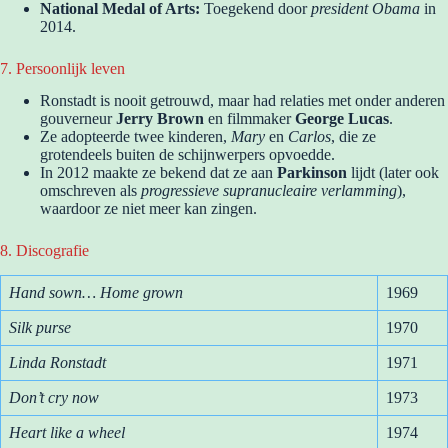
National Medal of Arts:
Toegekend door
president Obama
in
2014.
7. Persoonlijk leven
Ronstadt is nooit getrouwd, maar had relaties met onder anderen
gouverneur
Jerry Brown
en filmmaker
George Lucas
.
Ze adopteerde twee kinderen,
Mary
en
Carlos
, die ze
grotendeels buiten de schijnwerpers opvoedde.
In 2012 maakte ze bekend dat ze aan
Parkinson
lijdt (later ook
omschreven als
progressieve supranucleaire verlamming
),
waardoor ze niet meer kan zingen.
8. Discografie
Hand sown… Home grown
1969
Silk purse
1970
Linda Ronstadt
1971
Don’t cry now
1973
Heart like a wheel
1974