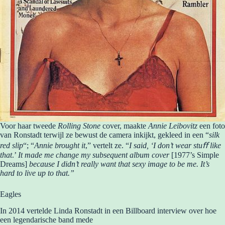
Voor haar tweede
Rolling Stone
cover, maakte
Annie Leibovitz
een foto
van Ronstadt terwijl ze bewust de camera inkijkt, gekleed in een “
silk
red slip
“; “
Annie brought it
,” vertelt ze. “
I said, ‘I don’t wear stuﬀ like
that
.’
It made me change my subsequent album cover
[1977’s Simple
Dreams]
because I didn’t really want that sexy image to be me. It’s
hard to live up to that.”
Eagles
In 2014 vertelde Linda Ronstadt in een Billboard interview over hoe
een legendarische band mede