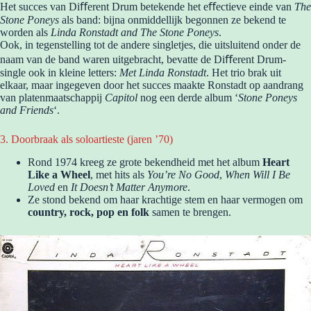
Het succes van Diﬀerent Drum betekende het eﬀectieve einde van
The
Stone Poneys
als band: bijna onmiddellijk begonnen ze bekend te
worden als
Linda Ronstadt and The Stone Poneys
.
Ook, in tegenstelling tot de andere singletjes, die uitsluitend onder de
naam van de band waren uitgebracht, bevatte de Diﬀerent Drum-
single ook in kleine letters:
Met Linda Ronstadt
. Het trio brak uit
elkaar, maar ingegeven door het succes maakte Ronstadt op aandrang
van platenmaatschappij
Capitol
nog een derde album ‘
Stone Poneys
and Friends
‘.
3. Doorbraak als soloartieste (jaren ’70)
Rond 1974 kreeg ze grote bekendheid met het album
Heart
Like a Wheel
, met hits als
You’re No Good
,
When Will I Be
Loved
en
It Doesn’t Matter Anymore
.
Ze stond bekend om haar krachtige stem en haar vermogen om
country, rock, pop en folk
samen te brengen.