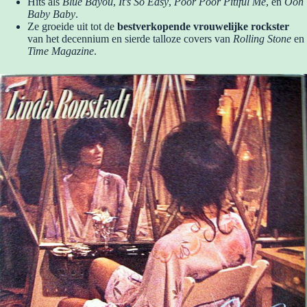
Hits als
Blue Bayou
,
It’s So Easy
,
Poor Poor Pitiful Me
, en
Ooh
Baby Baby
.
Ze groeide uit tot de
bestverkopende vrouwelijke rockster
van het decennium en sierde talloze covers van
Rolling Stone
en
Time Magazine
.