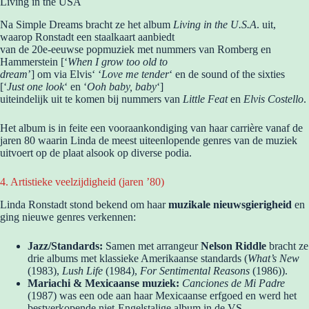
Living in the USA
Na Simple Dreams bracht ze het album
Living in the U.S.A
. uit,
waarop Ronstadt een staalkaart aanbiedt
van de 20e-eeuwse popmuziek met nummers van Romberg en
Hammerstein [‘
When I grow too old to
dream
’] om via Elvis‘ ‘
Love me tender
‘ en de sound of the sixties
[‘
Just one look
‘ en ‘
Ooh baby, baby
‘]
uiteindelijk uit te komen bij nummers van
Little Feat
en
Elvis Costello
.
Het album is in feite een vooraankondiging van haar carrière vanaf de
jaren 80 waarin Linda de meest uiteenlopende genres van de muziek
uitvoert op de plaat alsook op diverse podia.
4. Artistieke veelzijdigheid (jaren ’80)
Linda Ronstadt stond bekend om haar
muzikale nieuwsgierigheid
en
ging nieuwe genres verkennen:
Jazz/Standards:
Samen met arrangeur
Nelson Riddle
bracht ze
drie albums met klassieke Amerikaanse standards (
What’s New
(1983),
Lush Life
(1984),
For Sentimental Reasons
(1986)).
Mariachi & Mexicaanse muziek:
Canciones de Mi Padre
(1987) was een ode aan haar Mexicaanse erfgoed en werd het
bestverkopende niet-Engelstalige album in de VS.