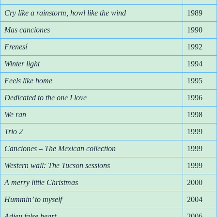
Cry like a rainstorm, howl like the wind
1989
Mas canciones
1990
Frenesí
1992
Winter light
1994
Feels like home
1995
Dedicated to the one I love
1996
We ran
1998
Trio 2
1999
Canciones – The Mexican collection
1999
Western wall: The Tucson sessions
1999
A merry little Christmas
2000
Hummin’ to myself
2004
Adieu false heart
2006