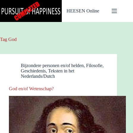
Ga
naar
HEESEN Online
de
inhoud
Tag
God
Bijzondere personen en/of helden
,
Filosofie
,
Geschiedenis
,
Teksten in het
Nederlands/Dutch
God en/of Wetenschap?